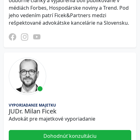
odborné články a vyjadrenia boli publikované v
médiách Forbes, Hospodárske noviny a Trend. Pod
jeho vedením patrí Ficek&Partners medzi
rešpektované advokátske kancelárie na Slovensku.
VYPORIADANIE MAJETKU
JUDr. Milan Ficek
Advokát pre majetkové vyporiadanie
Dohodnúť konzultáciu