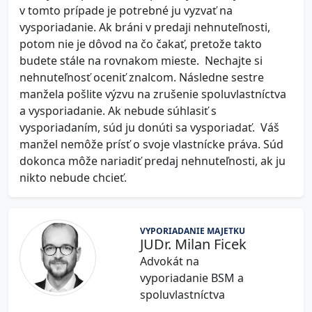
v tomto prípade je potrebné ju vyzvať na
vysporiadanie. Ak bráni v predaji nehnuteľnosti,
potom nie je dôvod na čo čakať, pretože takto
budete stále na rovnakom mieste. Nechajte si
nehnuteľnosť oceniť znalcom. Následne sestre
manžela pošlite výzvu na zrušenie spoluvlastníctva
a vysporiadanie. Ak nebude súhlasiť s
vysporiadaním, súd ju donúti sa vysporiadať. Váš
manžel nemôže prísť o svoje vlastnícke práva. Súd
dokonca môže nariadiť predaj nehnuteľnosti, ak ju
nikto nebude chcieť.
VYPORIADANIE MAJETKU
JUDr. Milan Ficek
Advokát na
vyporiadanie BSM a
spoluvlastníctva