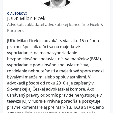
O AUTOROVI
JUDr. Milan Ficek
Advokát, zakladateľ advokátskej kancelárie Ficek &
Partners
JUDr. Milan Ficek je advokát s viac ako 15-ročnou
praxou, špecializujúci sa na majetkové
vyporiadanie, najmä na vyporiadanie
bezpodielového spoluvlastníctva manželov (BSM),
vyporiadanie podielového spoluvlastníctva,
rozdelenie nehnuteľností a majetkové spory medzi
bývalými manželmi alebo spoluvlastníkmi. V
advokácii pôsobí od roku 2010 a je zapísaný v
Slovenskej aj Českej advokátskej komore. Ako
uznávaný právny odborník pravidelne vystupuje v
televízii JOJ v rubrike Právna poradňa a poskytuje
právne komentáre aj pre Markízu, TA3 a STVR. Jeho