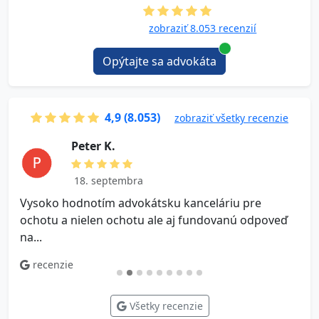
zobraziť 8.053 recenzií
Opýtajte sa advokáta
4,9 (8.053)
zobraziť všetky recenzie
P e t e r K.
18. septembra
Vysoko hodnotím advokátsku kanceláriu pre
V
ochotu a nielen ochotu ale aj fundovanú odpoveď
na...
recenzie
Všetky recenzie