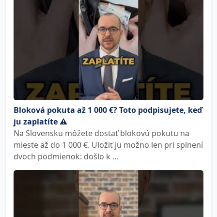
Bloková pokuta až 1 000 €? Toto podpisujete, keď
ju zaplatíte ⚠️
Na Slovensku môžete dostať blokovú pokutu na
mieste až do 1 000 €. Uložiť ju možno len pri splnení
dvoch podmienok: došlo k ...