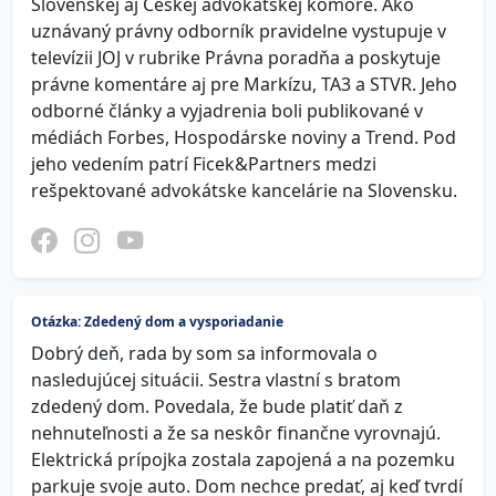
Slovenskej aj Českej advokátskej komore. Ako
uznávaný právny odborník pravidelne vystupuje v
televízii JOJ v rubrike Právna poradňa a poskytuje
právne komentáre aj pre Markízu, TA3 a STVR. Jeho
odborné články a vyjadrenia boli publikované v
médiách Forbes, Hospodárske noviny a Trend. Pod
jeho vedením patrí Ficek&Partners medzi
rešpektované advokátske kancelárie na Slovensku.
Otázka: Zdedený dom a vysporiadanie
Dobrý deň, rada by som sa informovala o
nasledujúcej situácii. Sestra vlastní s bratom
zdedený dom. Povedala, že bude platiť daň z
nehnuteľnosti a že sa neskôr finančne vyrovnajú.
Elektrická prípojka zostala zapojená a na pozemku
parkuje svoje auto. Dom nechce predať, aj keď tvrdí