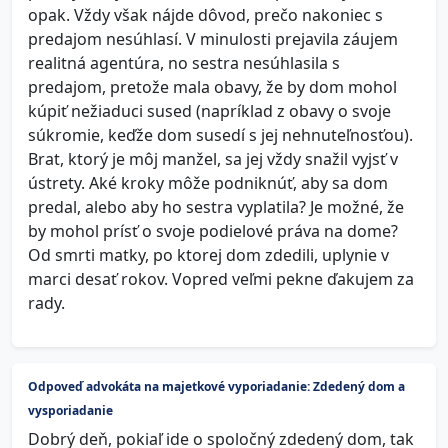
opak. Vždy však nájde dôvod, prečo nakoniec s
predajom nesúhlasí. V minulosti prejavila záujem
realitná agentúra, no sestra nesúhlasila s
predajom, pretože mala obavy, že by dom mohol
kúpiť nežiaduci sused (napríklad z obavy o svoje
súkromie, keďže dom susedí s jej nehnuteľnosťou).
Brat, ktorý je môj manžel, sa jej vždy snažil vyjsť v
ústrety. Aké kroky môže podniknúť, aby sa dom
predal, alebo aby ho sestra vyplatila? Je možné, že
by mohol prísť o svoje podielové práva na dome?
Od smrti matky, po ktorej dom zdedili, uplynie v
marci desať rokov. Vopred veľmi pekne ďakujem za
rady.
Odpoveď advokáta na majetkové vyporiadanie: Zdedený dom a
vysporiadanie
Dobrý deň, pokiaľ ide o spoločný zdedený dom, tak