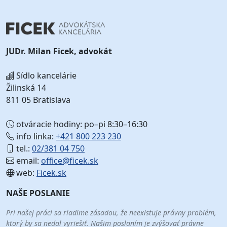
JUDr. Milan Ficek, advokát
Sídlo kancelárie
Žilinská 14
811 05 Bratislava
otváracie hodiny: po–pi 8:30–16:30
info linka:
+421 800 223 230
tel.:
02/381 04 750
email:
office@ficek.sk
web:
Ficek.sk
NAŠE POSLANIE
Pri našej práci sa riadime zásadou, že neexistuje právny problém,
ktorý by sa nedal vyriešiť. Našim poslaním je zvýšovať právne