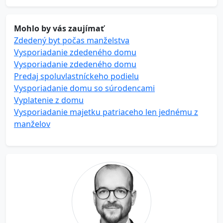
Mohlo by vás zaujímať
Zdedený byt počas manželstva
Vysporiadanie zdedeného domu
Vysporiadanie zdedeného domu
Predaj spoluvlastníckeho podielu
Vysporiadanie domu so súrodencami
Vyplatenie z domu
Vysporiadanie majetku patriaceho len jednému z
manželov