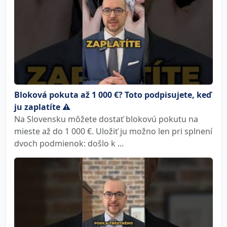
Bloková pokuta až 1 000 €? Toto podpisujete, keď
ju zaplatíte ⚠️
Na Slovensku môžete dostať blokovú pokutu na
mieste až do 1 000 €. Uložiť ju možno len pri splnení
dvoch podmienok: došlo k ...