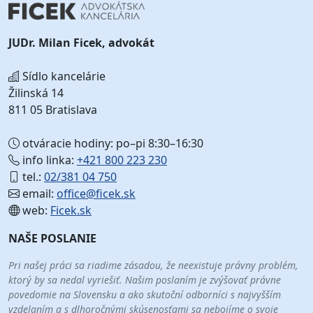
JUDr. Milan Ficek, advokát
Sídlo kancelárie
Žilinská 14
811 05 Bratislava
otváracie hodiny: po–pi 8:30–16:30
info linka:
+421 800 223 230
tel.:
02/381 04 750
email:
office@ficek.sk
web:
Ficek.sk
NAŠE POSLANIE
Pri našej práci sa riadime zásadou, že neexistuje právny problém,
ktorý by sa nedal vyriešiť. Našim poslaním je zvýšovať právne
povedomie na Slovensku a ako skutoční odborníci s najvyšším
vzdelaním a s dlhoročnými skúsenosťami sa nebojíme o svoje