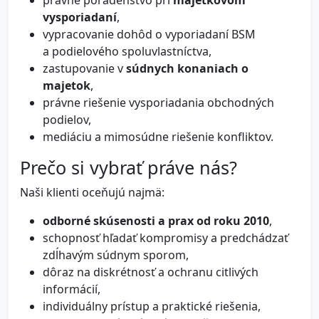
právne poradenstvo pri
majetkovom
vysporiadaní
,
vypracovanie dohôd o vyporiadaní BSM
a podielového spoluvlastníctva,
zastupovanie v
súdnych konaniach o
majetok
,
právne riešenie vysporiadania obchodných
podielov,
mediáciu a mimosúdne riešenie konfliktov.
Prečo si vybrať práve nás?
Naši klienti oceňujú najmä:
odborné skúsenosti a prax od roku 2010
,
schopnosť hľadať kompromisy a predchádzať
zdĺhavým súdnym sporom,
dôraz na diskrétnosť a ochranu citlivých
informácií,
individuálny prístup a praktické riešenia,