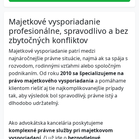
Majetkové vysporiadanie
profesionálne, spravodlivo a bez
zbytočných konfliktov
Majetkové vysporiadanie patrí medzi
najnáročnejšie právne situácie, najmä ak sa spája s
rozvodom, rodinnými vzťahmi alebo spoločným
podnikaním. Od roku
2010 sa špecializujeme na
právo majetkového vysporiadania
a pomáhame
klientom riešiť aj tie najkomplikovanejšie prípady
tak, aby výsledok bol spravodlivý, právne istý a
dlhodobo udržateľný.
Ako advokátska kancelária poskytujeme
komplexné právne služby pri majetkovom
vysporiadaní
, či už ide o
bezpodielové