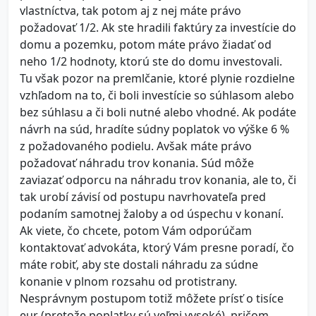
vlastníctva, tak potom aj z nej máte právo
požadovať 1/2. Ak ste hradili faktúry za investície do
domu a pozemku, potom máte právo žiadať od
neho 1/2 hodnoty, ktorú ste do domu investovali.
Tu však pozor na premlčanie, ktoré plynie rozdielne
vzhľadom na to, či boli investície so súhlasom alebo
bez súhlasu a či boli nutné alebo vhodné. Ak podáte
návrh na súd, hradíte súdny poplatok vo výške 6 %
z požadovaného podielu. Avšak máte právo
požadovať náhradu trov konania. Súd môže
zaviazať odporcu na náhradu trov konania, ale to, či
tak urobí závisí od postupu navrhovateľa pred
podaním samotnej žaloby a od úspechu v konaní.
Ak viete, čo chcete, potom Vám odporúčam
kontaktovať advokáta, ktorý Vám presne poradí, čo
máte robiť, aby ste dostali náhradu za súdne
konanie v plnom rozsahu od protistrany.
Nesprávnym postupom totiž môžete prísť o tisíce
eur (pretože poplatky sú veľmi vysoké), pričom