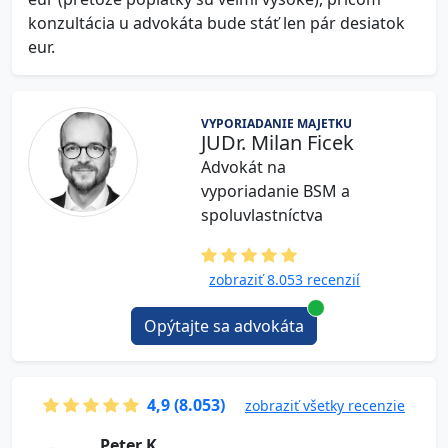
konzultácia u advokáta bude stáť len pár desiatok
eur.
VYPORIADANIE MAJETKU
JUDr. Milan Ficek
Advokát na
vyporiadanie BSM a
spoluvlastníctva
zobraziť 8.053 recenzií
Opýtajte sa advokáta
4,9 (8.053)
zobraziť všetky recenzie
P e t e r K.