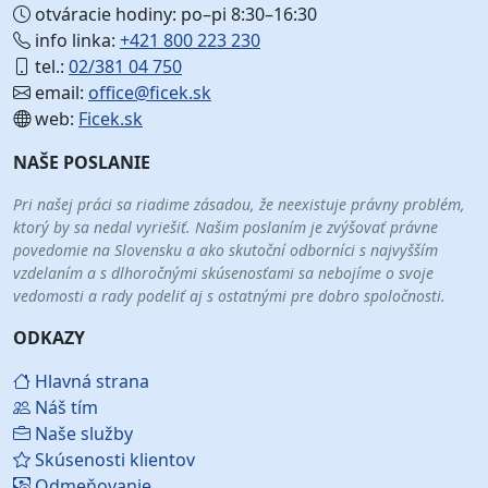
otváracie hodiny: po–pi 8:30–16:30
info linka:
+421 800 223 230
tel.:
02/381 04 750
email:
office@ficek.sk
web:
Ficek.sk
NAŠE POSLANIE
Pri našej práci sa riadime zásadou, že neexistuje právny problém,
ktorý by sa nedal vyriešiť. Našim poslaním je zvýšovať právne
povedomie na Slovensku a ako skutoční odborníci s najvyšším
vzdelaním a s dlhoročnými skúsenosťami sa nebojíme o svoje
vedomosti a rady podeliť aj s ostatnými pre dobro spoločnosti.
ODKAZY
Hlavná strana
Náš tím
Naše služby
Skúsenosti klientov
Odmeňovanie