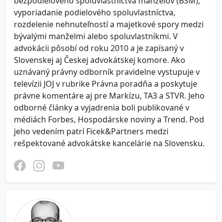
bezpodielového spoluvlastníctva manželov (BSM),
vyporiadanie podielového spoluvlastníctva,
rozdelenie nehnuteľností a majetkové spory medzi
bývalými manželmi alebo spoluvlastníkmi. V
advokácii pôsobí od roku 2010 a je zapísaný v
Slovenskej aj Českej advokátskej komore. Ako
uznávaný právny odborník pravidelne vystupuje v
televízii JOJ v rubrike Právna poradňa a poskytuje
právne komentáre aj pre Markízu, TA3 a STVR. Jeho
odborné články a vyjadrenia boli publikované v
médiách Forbes, Hospodárske noviny a Trend. Pod
jeho vedením patrí Ficek&Partners medzi
rešpektované advokátske kancelárie na Slovensku.