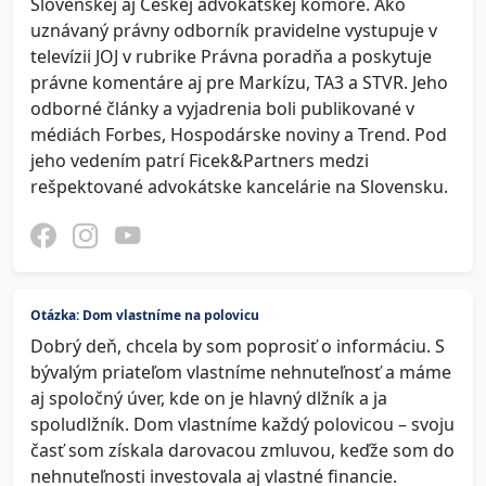
Slovenskej aj Českej advokátskej komore. Ako
uznávaný právny odborník pravidelne vystupuje v
televízii JOJ v rubrike Právna poradňa a poskytuje
právne komentáre aj pre Markízu, TA3 a STVR. Jeho
odborné články a vyjadrenia boli publikované v
médiách Forbes, Hospodárske noviny a Trend. Pod
jeho vedením patrí Ficek&Partners medzi
rešpektované advokátske kancelárie na Slovensku.
Otázka: Dom vlastníme na polovicu
Dobrý deň, chcela by som poprosiť o informáciu. S
bývalým priateľom vlastníme nehnuteľnosť a máme
aj spoločný úver, kde on je hlavný dlžník a ja
spoludlžník. Dom vlastníme každý polovicou – svoju
časť som získala darovacou zmluvou, keďže som do
nehnuteľnosti investovala aj vlastné financie.