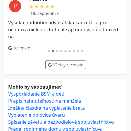
18. septembra
Vysoko hodnotím advokátsku kanceláriu pre
V
ochotu a nielen ochotu ale aj fundovanú odpoveď
na...
recenzie
Všetky recenzie
Mohlo by vás zaujímať
Vysporiadanie BSM a deti
Prepis nehnuteľností na manžela
Ideálna čiastka na vyplatenie brata
Vyplatenie polovice úveru
Spísanie závetu a bezpodielové spoluvlastníctvo
Predaj rodinného domu v spoluvlastníctve