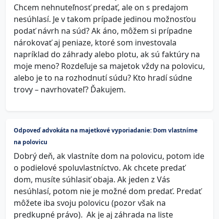
Chcem nehnuteľnosť predať, ale on s predajom
nesúhlasí. Je v takom prípade jedinou možnosťou
podať návrh na súd? Ak áno, môžem si prípadne
nárokovať aj peniaze, ktoré som investovala
napríklad do záhrady alebo plotu, ak sú faktúry na
moje meno? Rozdeľuje sa majetok vždy na polovicu,
alebo je to na rozhodnutí súdu? Kto hradí súdne
trovy – navrhovateľ? Ďakujem.
Odpoveď advokáta na majetkové vyporiadanie: Dom vlastníme
na polovicu
Dobrý deň, ak vlastníte dom na polovicu, potom ide
o podielové spoluvlastníctvo. Ak chcete predať
dom, musíte súhlasiť obaja. Ak jeden z Vás
nesúhlasí, potom nie je možné dom predať. Predať
môžete iba svoju polovicu (pozor však na
predkupné právo). Ak je aj záhrada na liste