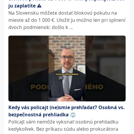
ju zaplatíte ⚠️
Na Slovensku môžete dostať blokovú pokutu na
mieste až do 1 000 €. Uložiť ju možno len pri splnení
dvoch podmienok: došlo k ...
Kedy vás policajt (ne)smie prehľadať? Osobná vs.
bezpečnostná prehliadka ⚖️
Policajt vám nemôže vykonať osobnú prehliadku
kedykoľvek. Bez príkazu súdu alebo prokurátora