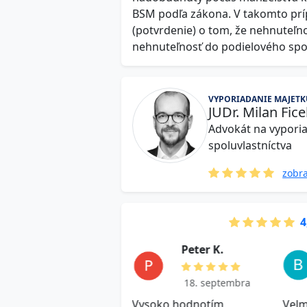
BSM podľa zákona. V takomto prí
(potvrdenie) o tom, že nehnuteľno
nehnuteľnosť do podielového spol
VYPORIADANIE MAJETK
JUDr. Milan Fic
Advokát na vypori
spoluvlastníctva
zobra
4
J a k u b M .
P e t e r K.
18. septembra
18. septembra
hlosť, kvalitná odpoveď
Vysoko hodnotím
Velm