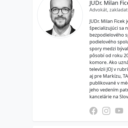
JUDr. Milan Fic
Advokát, zakladat
JUDr. Milan Ficek 
špecializujúci sa
bezpodielového s
podielového spolu
spory medzi býval
pôsobí od roku 20
komore. Ako uzná
televízii JOJ v r
aj pre Markízu, T
publikované v mé
jeho vedením pat
kancelárie na Slo