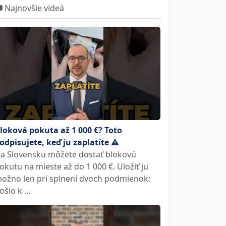
Najnovšie videá
loková pokuta až 1 000 €? Toto
odpisujete, keď ju zaplatíte ⚠️
a Slovensku môžete dostať blokovú
okutu na mieste až do 1 000 €. Uložiť ju
ožno len pri splnení dvoch podmienok:
ošlo k ...