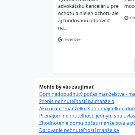
dporučam! Využijem aj v
advokátsku kanceláriu pre
moz
ucnosti
ochotu a nielen ochotu ale
re
aj fundovanú odpoveď
ecenzie
na...
recenzie
Mohlo by vás zaujímať
Dom nadobudnutý počas manželstva - man
Prepis nehnuteľností na manžela
Ako urobiť manželku spolumajiteľkou do
Prenájom nehnuteľnosti jedným spoluvla
Zhodnotenie domu počas manželstva a p
Darovanie nehnuteľností manželke