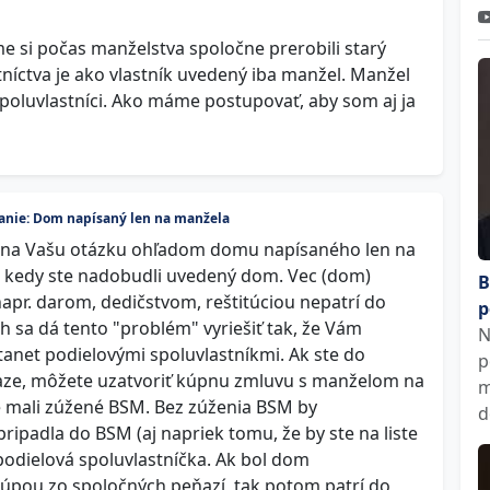
 si počas manželstva spoločne prerobili starý
tníctva je ako vlastník uvedený iba manžel. Manžel
poluvlastníci. Ako máme postupovať, aby som aj ja
anie: Dom napísaný len na manžela
 na Vašu otázku ohľadom domu napísaného len na
a kedy ste nadobudli uvedený dom. Vec (dom)
B
pr. darom, dedičstvom, reštitúciou nepatrí do
p
 sa dá tento "problém" vyriešiť tak, že Vám
N
tanet podielovými spoluvlastníkmi. Ak ste do
p
eniaze, môžete uzatvoriť kúpnu zmluvu s manželom na
m
te mali zúžené BSM. Bez zúženia BSM by
d
ripadla do BSM (aj napriek tomu, že by ste na liste
 podielová spoluvlastníčka. Ak bol dom
pou zo spoločných peňazí, tak potom patrí do