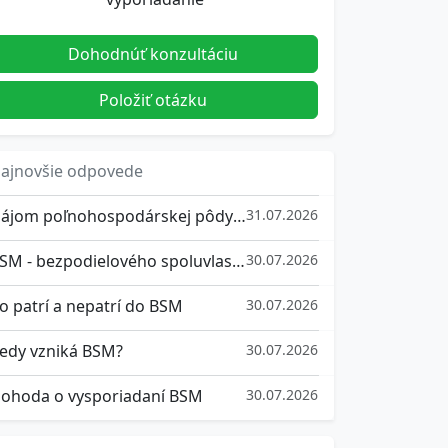
Dohodnúť konzultáciu
Položiť otázku
ajnovšie odpovede
Nájom poľnohospodárskej pôdy od roku 2026
31.07.2026
BSM - bezpodielového spoluvlastníctva manželov
30.07.2026
o patrí a nepatrí do BSM
30.07.2026
edy vzniká BSM?
30.07.2026
ohoda o vysporiadaní BSM
30.07.2026