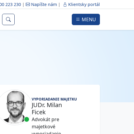
00 223 230
|
Napíšte nám
|
Klientsky portál
MENU
VYPORIADANIE MAJETKU
JUDr. Milan
Ficek
Advokát pre
majetkové
vyporiadanie