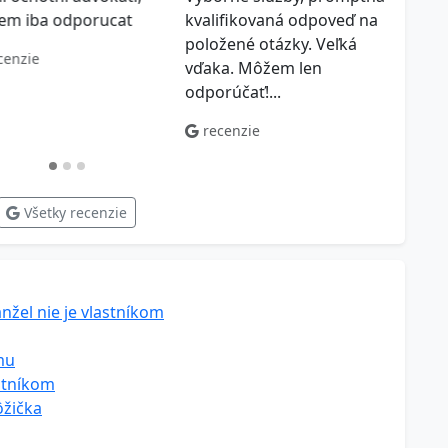
em iba odporucat
kvalifikovaná odpoveď na
odpov
položené otázky. Veľká
ktorý
cenzie
vďaka. Môžem len
práv
odporúčať!...
riadne
recenzie
rec
Všetky recenzie
žel nie je vlastníkom
mu
stníkom
ôžička