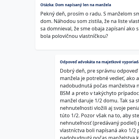
Otázka: Dom napísaný len na manžela
Pekný deň, prosím o radu. S manželom sme
dom. Náhodou som zistila, že na liste vlas
sa domnieval, že sme obaja zapísaní ako s
bola polovičnou vlastníčkou?
Odpoveď advokáta na majetkové vyporiad
Dobrý deň, pre správnu odpoveď
manžela je potrebné vedieť, ako 
nadobudnutá počas manželstva na
BSM a preto v takýchyto prípadoch
manžel daruje 1/2 domu. Tak sa s
nehnuteľnosti vložili aj svoje p
túto 1/2. Pozor však na to, aby s
nehnuteľnosť (predávaný podiel) p
vlastníctva boli napísaná ako 1/2
nadobudnutý počas manželstva kú