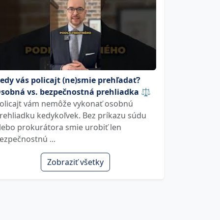
edy vás policajt (ne)smie prehľadať?
sobná vs. bezpečnostná prehliadka ⚖️
olicajt vám nemôže vykonať osobnú
rehliadku kedykoľvek. Bez príkazu súdu
lebo prokurátora smie urobiť len
ezpečnostnú ...
Zobraziť všetky
Ľ u d o v í t B.
J a r m i l a J .
25. októbra
30. októbra
em za perfektnú
Dakujem za promptnu a
Super 