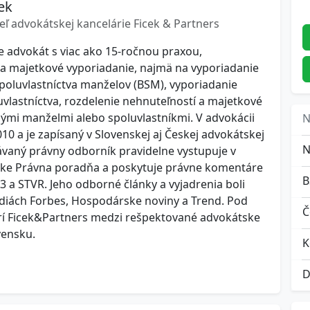
ek
eľ advokátskej kancelárie Ficek & Partners
je advokát s viac ako 15-ročnou praxou,
 na majetkové vyporiadanie, najmä na vyporiadanie
poluvlastníctva manželov (BSM), vyporiadanie
vlastníctva, rozdelenie nehnuteľností a majetkové
ými manželmi alebo spoluvlastníkmi. V advokácii
N
10 a je zapísaný v Slovenskej aj Českej advokátskej
vaný právny odborník pravidelne vystupuje v
ubrike Právna poradňa a poskytuje právne komentáre
A3 a STVR. Jeho odborné články a vyjadrenia boli
diách Forbes, Hospodárske noviny a Trend. Pod
Č
rí Ficek&Partners medzi rešpektované advokátske
vensku.
K
D