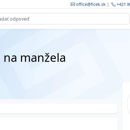
office@ficek.sk
|
+421 8
 na manžela