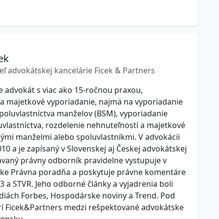
ek
eľ advokátskej kancelárie Ficek & Partners
je advokát s viac ako 15-ročnou praxou,
 na majetkové vyporiadanie, najmä na vyporiadanie
poluvlastníctva manželov (BSM), vyporiadanie
vlastníctva, rozdelenie nehnuteľností a majetkové
ými manželmi alebo spoluvlastníkmi. V advokácii
10 a je zapísaný v Slovenskej aj Českej advokátskej
vaný právny odborník pravidelne vystupuje v
ubrike Právna poradňa a poskytuje právne komentáre
A3 a STVR. Jeho odborné články a vyjadrenia boli
diách Forbes, Hospodárske noviny a Trend. Pod
rí Ficek&Partners medzi rešpektované advokátske