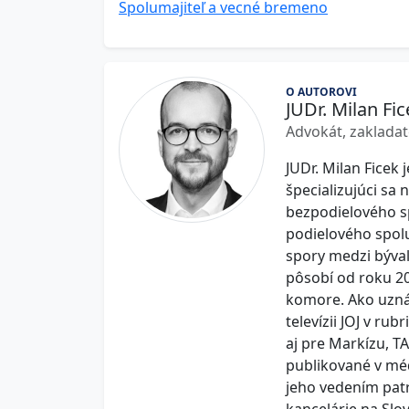
Spolumajiteľ a vecné bremeno
O AUTOROVI
JUDr. Milan Fic
Advokát, zakladat
JUDr. Milan Ficek 
špecializujúci sa
bezpodielového s
podielového spolu
spory medzi býval
pôsobí od roku 20
komore. Ako uzná
televízii JOJ v r
aj pre Markízu, T
publikované v mé
jeho vedením pat