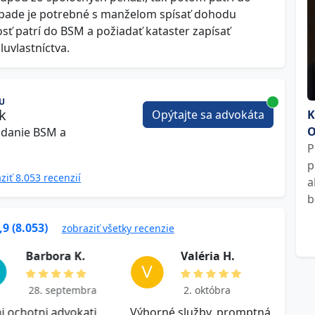
pade je potrebné s manželom spísať dohodu
sť patrí do BSM a požiadať kataster zapísať
uvlastníctva.
U
ek
Opýtajte sa advokáta
K
O
adanie BSM a
P
p
ziť 8.053 recenzií
a
b
,9 (8.053)
zobraziť všetky recenzie
B a r b o r a K .
V a l ér i a H .
28. septembra
2. októbra
i ochotni advokati,
Výborné služby, promptná
Ďakuj