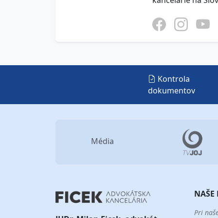
kancelárie na Slo
Kontrola
dokumentov
Média
NAŠE 
Pri naš