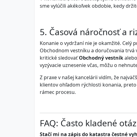
sme vylúčili akékoľvek obdobie, kedy držite
5. Časová náročnosť a ri
Konanie o vydržaní nie je okamžité. Celý p
Obchodnom vestníku a doručovania trvá v p
kritické sledovať
Obchodný vestník
alebo
vyzývacie uznesenie včas, môžu o nehnuteľ
Z praxe v našej kancelárii vidím, že najvä
klientov ohľadom rýchlosti konania, preto
rámec procesu.
FAQ: Často kladené otáz
Stačí mi na zápis do katastra čestné vy