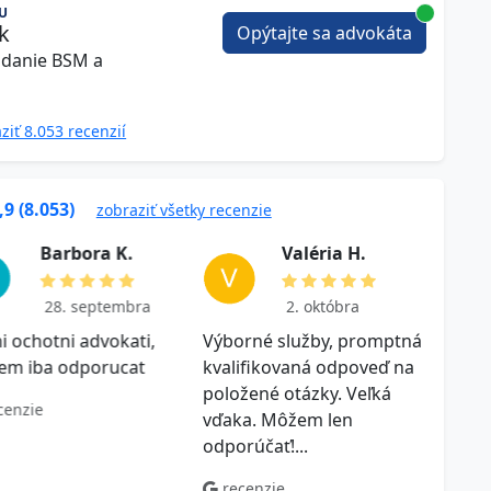
U
ek
Opýtajte sa advokáta
adanie BSM a
ziť 8.053 recenzií
,9 (8.053)
zobraziť všetky recenzie
B a r b o r a K .
V a l ér i a H .
28. septembra
2. októbra
i ochotni advokati,
Výborné služby, promptná
Ďakuj
em iba odporucat
kvalifikovaná odpoveď na
odpov
položené otázky. Veľká
ktorý
cenzie
vďaka. Môžem len
práv
odporúčať!...
riadne
recenzie
rec