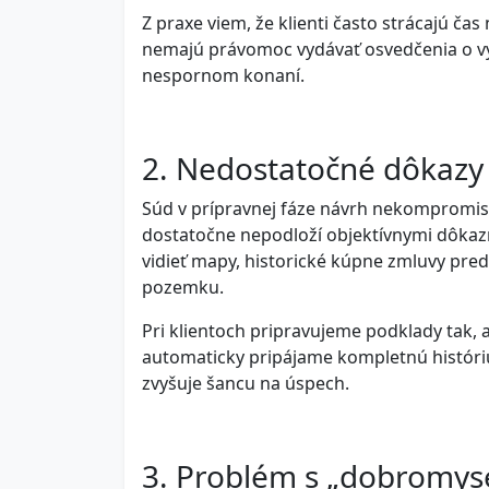
Z praxe viem, že klienti často strácajú ča
nemajú právomoc vydávať osvedčenia o vy
nespornom konaní.
2. Nedostatočné dôkazy 
Súd v prípravnej fáze návrh nekompromisn
dostatočne nepodloží objektívnymi dôkazm
vidieť mapy, historické kúpne zmluvy predk
pozemku.
Pri klientoch pripravujeme podklady tak, a
automaticky pripájame kompletnú históriu
zvyšuje šancu na úspech.
3. Problém s „dobromys