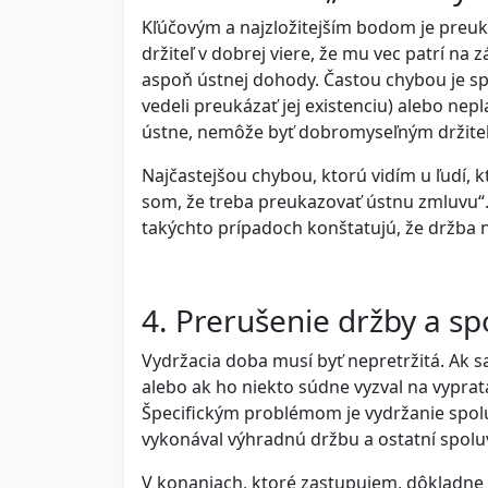
Kľúčovým a najzložitejším bodom je preuk
držiteľ v dobrej viere, že mu vec patrí na
aspoň ústnej dohody. Častou chybou je sp
vedeli preukázať jej existenciu) alebo nep
ústne, nemôže byť dobromyseľným držiteľ
Najčastejšou chybou, ktorú vidím u ľudí, 
som, že treba preukazovať ústnu zmluvu“.
takýchto prípadoch konštatujú, že držba n
4. Prerušenie držby a sp
Vydržacia doba musí byť nepretržitá. Ak s
alebo ak ho niekto súdne vyzval na vyprat
Špecifickým problémom je vydržanie spoluv
vykonával výhradnú držbu a ostatní spoluvl
V konaniach, ktoré zastupujem, dôkladne 