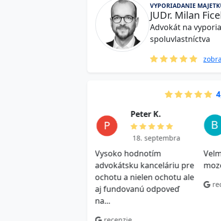
VYPORIADANIE MAJETK
JUDr. Milan Fic
Advokát na vypori
spoluvlastníctva
zobra
4
J a k u b M .
P e t e r K.
18. septembra
18. septembra
hlosť, kvalitná odpoveď
Vysoko hodnotím
Velm
dporučam! Využijem aj v
advokátsku kanceláriu pre
moz
ucnosti
ochotu a nielen ochotu ale
re
aj fundovanú odpoveď
ecenzie
na...
recenzie