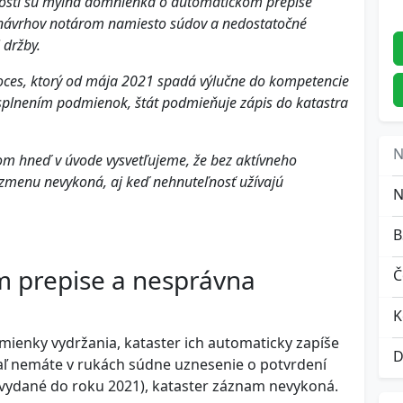
nosti sú mylná domnienka o automatickom prepise
e návrhov notárom namiesto súdov a nedostatočné
 držby.
roces, ktorý od mája 2021 spadá výlučne do kompetencie
splnením podmienok, štát podmieňuje zápis do katastra
N
ntom hneď v úvode vysvetľujeme, že bez aktívneho
 zmenu nevykoná, aj keď nehnuteľnosť užívajú
m prepise a nesprávna
Č
K
mienky vydržania, kataster ich automaticky zapíše
D
kiaľ nemáte v rukách súdne uznesenie o potvrdení
 vydané do roku 2021), kataster záznam nevykoná.