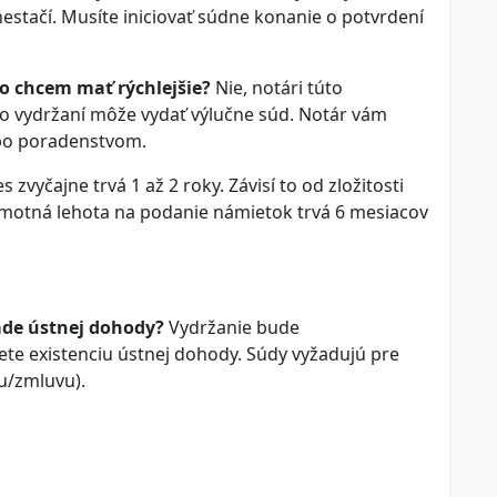
estačí. Musíte iniciovať súdne konanie o potvrdení
o chcem mať rýchlejšie?
Nie, notári túto
 o vydržaní môže vydať výlučne súd. Notár vám
bo poradenstvom.
 zvyčajne trvá 1 až 2 roky. Závisí to od zložitosti
amotná lehota na podanie námietok trvá 6 mesiacov
ade ústnej dohody?
Vydržanie bude
e existenciu ústnej dohody. Súdy vyžadujú pre
du/zmluvu).