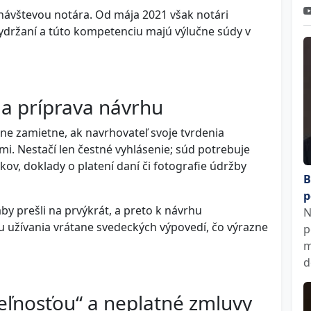
s návštevou notára. Od mája 2021 však notári
držaní a túto kompetenciu majú výlučne súdy v
a príprava návrhu
e zamietne, ak navrhovateľ svoje tvrdenia
i. Nestačí len čestné vyhlásenie; súd potrebuje
ov, doklady o platení daní či fotografie údržby
B
p
by prešli na prvýkrát, a preto k návrhu
N
 užívania vrátane svedeckých výpovedí, čo výrazne
p
m
d
eľnosťou“ a neplatné zmluvy