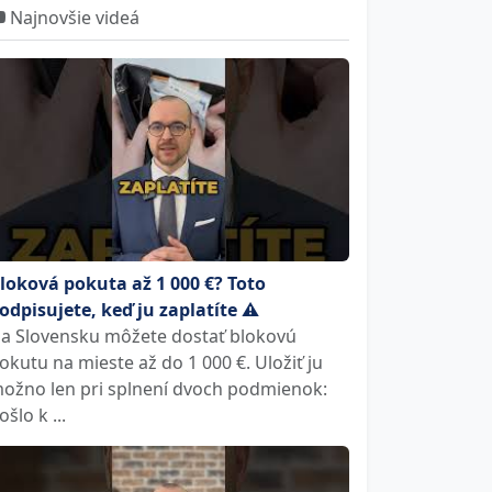
Najnovšie videá
loková pokuta až 1 000 €? Toto
odpisujete, keď ju zaplatíte ⚠️
a Slovensku môžete dostať blokovú
okutu na mieste až do 1 000 €. Uložiť ju
ožno len pri splnení dvoch podmienok:
ošlo k ...