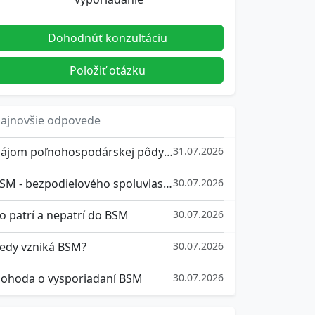
Dohodnúť konzultáciu
Položiť otázku
ajnovšie odpovede
Nájom poľnohospodárskej pôdy od roku 2026
31.07.2026
BSM - bezpodielového spoluvlastníctva manželov
30.07.2026
o patrí a nepatrí do BSM
30.07.2026
edy vzniká BSM?
30.07.2026
ohoda o vysporiadaní BSM
30.07.2026