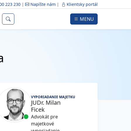
00 223 230
|
Napíšte nám
|
Klientsky portál
MENU
a
VYPORIADANIE MAJETKU
JUDr. Milan
Ficek
Advokát pre
majetkové
vyporiadanie