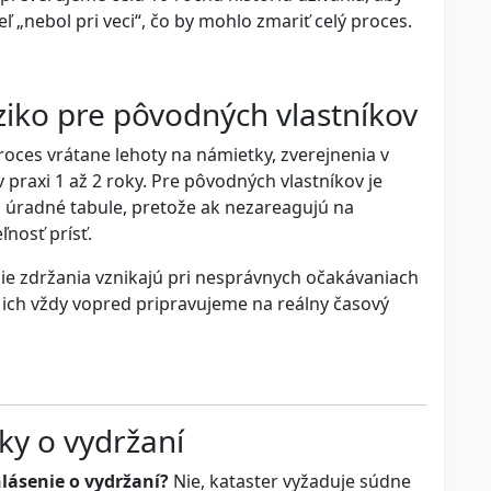
ľ „nebol pri veci“, čo by mohlo zmariť celý proces.
ziko pre pôvodných vlastníkov
roces vrátane lehoty na námietky, zverejnenia v
raxi 1 až 2 roky. Pre pôvodných vlastníkov je
 úradné tabule, pretože ak nezareagujú na
nosť prísť.
čšie zdržania vznikajú pri nesprávnych očakávaniach
 ich vždy vopred pripravujeme na reálny časový
ky o vydržaní
hlásenie o vydržaní?
Nie, kataster vyžaduje súdne