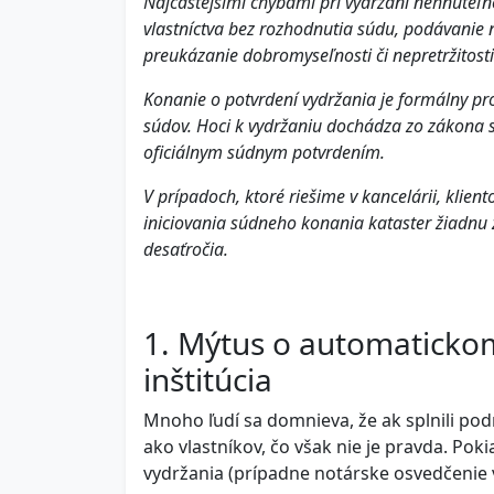
Najčastejšími chybami pri vydržaní nehnuteľ
vlastníctva bez rozhodnutia súdu, podávani
preukázanie dobromyseľnosti či nepretržitosti
Konanie o potvrdení vydržania je formálny p
súdov. Hoci k vydržaniu dochádza zo zákona 
oficiálnym súdnym potvrdením.
V prípadoch, ktoré riešime v kancelárii, klie
iniciovania súdneho konania kataster žiadnu
desaťročia.
1. Mýtus o automaticko
inštitúcia
Mnoho ľudí sa domnieva, že ak splnili pod
ako vlastníkov, čo však nie je pravda. Po
vydržania (prípadne notárske osvedčenie