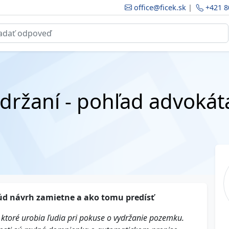
office@ficek.sk
|
+421 8
ydržaní - pohľad advokát
 súd návrh zamietne a ako tomu predísť
ktoré urobia ľudia pri pokuse o vydržanie pozemku.