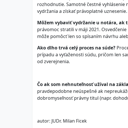
rozhodnutie. Samotné čestné vyhlásenie n
vydržania a získať právoplatné uznesenie.
Môžem vybaviť vydržanie u notára, ak t
právomoc stratili v máji 2021. Osvedčenie
môže pomôcť len so spísaním návrhu ale
Ako dlho trvá celý proces na súde?
Proces
prípadu a vyťaženosti súdu, pričom len s
od zverejnenia.
Čo ak som nehnuteľnosť užíval na zákl
pravdepodobne neúspešné ak nepreukážet
dobromyseľnosť právny titul (napr. doho
autor: JUDr. Milan Ficek