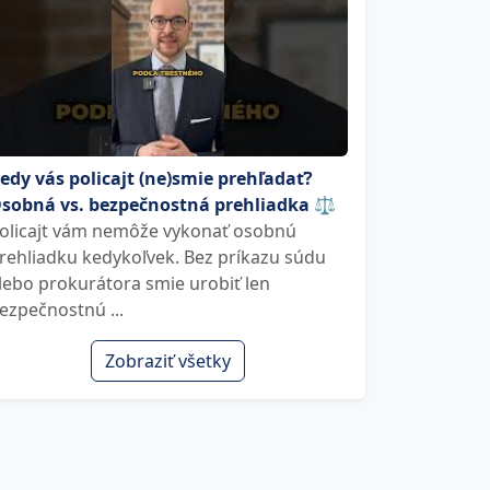
edy vás policajt (ne)smie prehľadať?
sobná vs. bezpečnostná prehliadka ⚖️
olicajt vám nemôže vykonať osobnú
rehliadku kedykoľvek. Bez príkazu súdu
lebo prokurátora smie urobiť len
ezpečnostnú ...
Zobraziť všetky