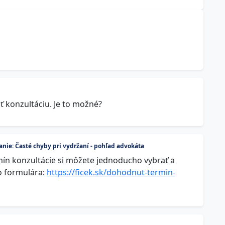
ť konzultáciu. Je to možné?
ie: Časté chyby pri vydržaní - pohľad advokáta
mín konzultácie si môžete jednoducho vybrať a
o formulára:
https://ficek.sk/dohodnut-termin-