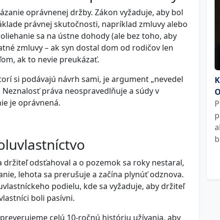
ázanie oprávnenej držby. Zákon vyžaduje, aby bol
 základe právnej skutočnosti, napríklad zmluvy alebo
oliehanie sa na ústne dohody (ale bez toho, aby
latné zmluvy – ak syn dostal dom od rodičov len
om, ak to nevie preukázať.
ktorí si podávajú návrh sami, je argument „nevedel
K
 Neznalosť práva neospravedlňuje a súdy v
O
ie je oprávnená.
P
p
a
b
oluvlastníctvo
a držiteľ odsťahoval a o pozemok sa roky nestaral,
anie, lehota sa prerušuje a začína plynúť odznova.
lastníckeho podielu, kde sa vyžaduje, aby držiteľ
astníci boli pasívni.
preverujeme celú 10-ročnú históriu užívania, aby