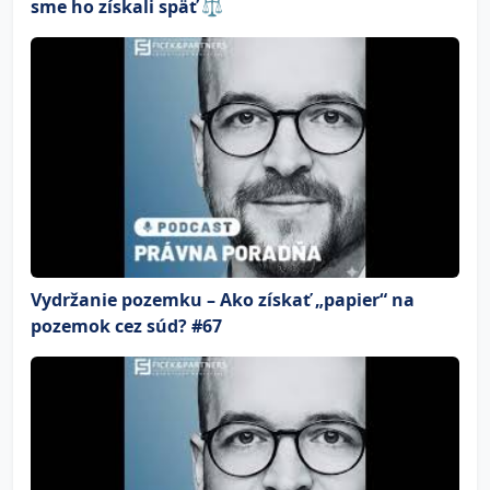
sme ho získali späť ⚖️
Vydržanie pozemku – Ako získať „papier“ na
pozemok cez súd? #67