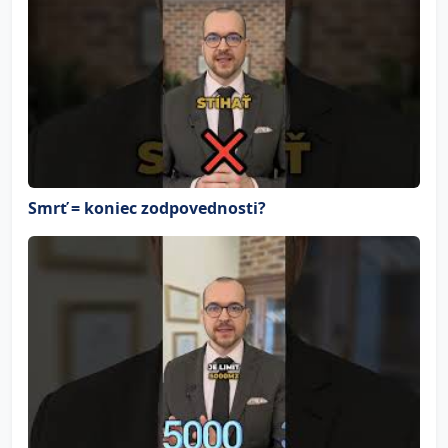
Smrť = koniec zodpovednosti?