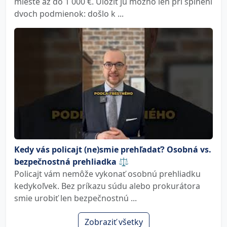
mieste až do 1 000 €. Uložiť ju možno len pri splnení
dvoch podmienok: došlo k ...
Kedy vás policajt (ne)smie prehľadať? Osobná vs.
bezpečnostná prehliadka ⚖️
Policajt vám nemôže vykonať osobnú prehliadku
kedykoľvek. Bez príkazu súdu alebo prokurátora
smie urobiť len bezpečnostnú ...
Zobraziť všetky