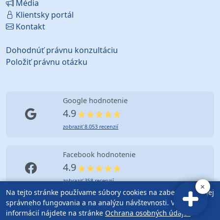
Média
Klientsky portál
Kontakt
Dohodnúť právnu konzultáciu
Položiť právnu otázku
Google hodnotenie
4.9
zobraziť 8.053 recenzií
Facebook hodnotenie
4.9
zobraziť 358 recenzií
Na tejto stránke používame súbory cookies na zabezpečenie jej
správneho fungovania a na analýzu návštevnosti. Viac
informácií nájdete na stránke
Ochrana osobných údajov
.
© Copyright (2010-2026) Advokátska kancelária Bratislava |