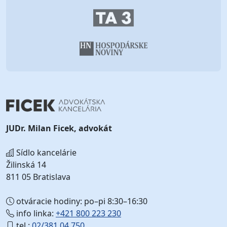
JUDr. Milan Ficek, advokát
Sídlo kancelárie
Žilinská 14
811 05 Bratislava
otváracie hodiny: po–pi 8:30–16:30
info linka:
+421 800 223 230
tel.:
02/381 04 750