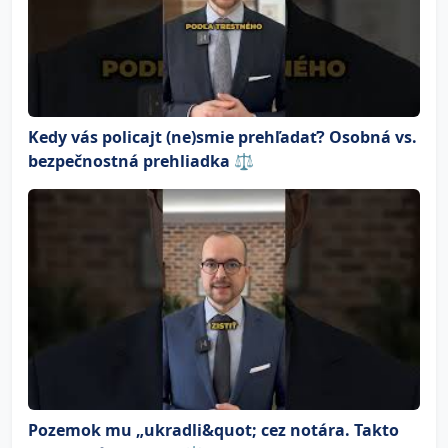
Kedy vás policajt (ne)smie prehľadať? Osobná vs.
bezpečnostná prehliadka ⚖️
Pozemok mu „ukradli&quot; cez notára. Takto