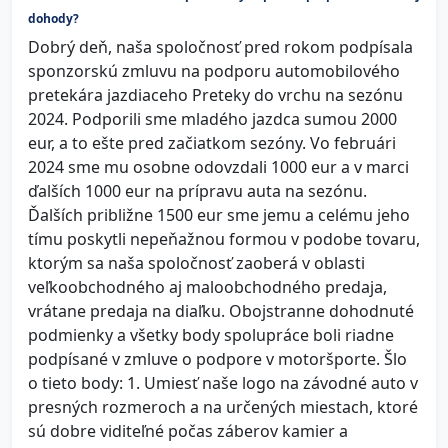
dohody?
Dobrý deň, naša spoločnosť pred rokom podpísala
sponzorskú zmluvu na podporu automobilového
pretekára jazdiaceho Preteky do vrchu na sezónu
2024. Podporili sme mladého jazdca sumou 2000
eur, a to ešte pred začiatkom sezóny. Vo februári
2024 sme mu osobne odovzdali 1000 eur a v marci
ďalších 1000 eur na prípravu auta na sezónu.
Ďalších približne 1500 eur sme jemu a celému jeho
tímu poskytli nepeňažnou formou v podobe tovaru,
ktorým sa naša spoločnosť zaoberá v oblasti
veľkoobchodného aj maloobchodného predaja,
vrátane predaja na diaľku. Obojstranne dohodnuté
podmienky a všetky body spolupráce boli riadne
podpísané v zmluve o podpore v motoršporte. Šlo
o tieto body: 1. Umiesť naše logo na závodné auto v
presných rozmeroch a na určených miestach, ktoré
sú dobre viditeľné počas záberov kamier a