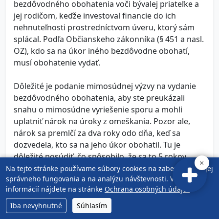
bezdôvodného obohatenia voči bývalej priateľke a
jej rodičom, keďže investoval financie do ich
nehnuteľnosti prostredníctvom úveru, ktorý sám
splácal. Podľa Občianskeho zákonníka (§ 451 a nasl.
OZ), kdo sa na úkor iného bezdôvodne obohatí,
musí obohatenie vydať.
Dôležité je podanie mimosúdnej výzvy na vydanie
bezdôvodného obohatenia, aby ste preukázali
snahu o mimosúdne vyriešenie sporu a mohli
uplatniť nárok na úroky z omeškania. Pozor ale,
nárok sa premlčí za dva roky odo dňa, keď sa
dozvedela, kto sa na jeho úkor obohatil. Tu je
dôležité posúdiť, čo spôsobilo, že sa to 5 rokov
neriešilo.
Na tejto stránke používame súbory cookies na zabezpečenie jej
správneho fungovania a na analýzu návštevnosti. Viac
informácií nájdete na stránke
Ochrana osobných údajov
.
Čo sa týka prepisu úveru na Vašu spoločnú
chalupu, vlastníci nehnuteľnosti musia súhlasiť s
Iba nevyhnutné
Súhlasím
takýmto krokom.