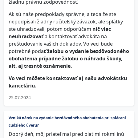
žiadnu právnu zodpovednosť.
Ak sú naše predpoklady správne, a teda že ste
nepodpísali žiadny ručiteľský záväzok, ale splátky
ste uhradzovali, potom odporúčam
nič viac
neuhradzovať
a kontaktovať advokáta na
preštudovanie vašich dokladov. Vo veci bude
potrebné poda
ť žalobu o vydanie bezdôvodoného
obohatenia prípadne žalobu o náhradu škody,
alt. aj tresnté oznámenie.
Vo veci môžete kontaktovať aj našu advokátsku
kanceláriu.
25.07.2024
Vzniká nárok na vydanie bezdôvodného obohatenia pri splácaní
cudzieho úveru?
Dobrý deň, môj priateľ mal pred piatimi rokmi inú