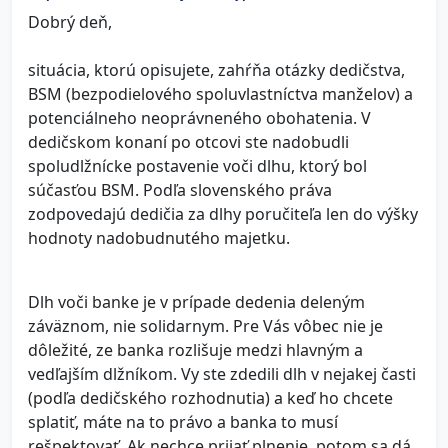
Dobrý deň,
situácia, ktorú opisujete, zahŕňa otázky dedičstva,
BSM (bezpodielového spoluvlastníctva manželov) a
potenciálneho neoprávneného obohatenia. V
dedičskom konaní po otcovi ste nadobudli
spoludlžnícke postavenie voči dlhu, ktorý bol
súčasťou BSM. Podľa slovenského práva
zodpovedajú dedičia za dlhy poručiteľa len do výšky
hodnoty nadobudnutého majetku.
Dlh voči banke je v prípade dedenia deleným
záväznom, nie solidarnym. Pre Vás vôbec nie je
dôležité, ze banka rozlišuje medzi hlavným a
vedľajším dlžníkom. Vy ste zdedili dlh v nejakej časti
(podľa dedičského rozhodnutia) a keď ho chcete
splatiť, máte na to právo a banka to musí
rešpektovať. Ak nechce prijať plnenie, potom sa dá