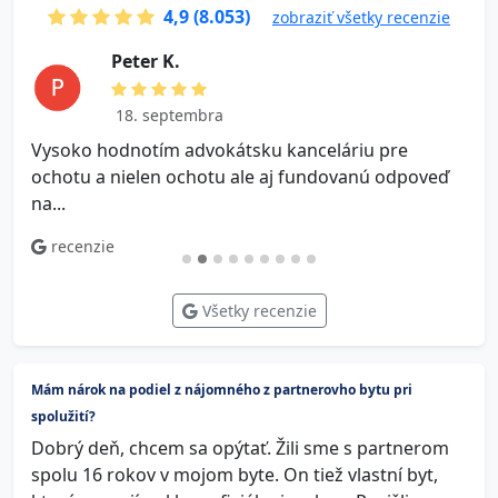
4,9 (8.053)
zobraziť všetky recenzie
P e t e r K.
18. septembra
Vysoko hodnotím advokátsku kanceláriu pre
V
ochotu a nielen ochotu ale aj fundovanú odpoveď
na...
recenzie
Všetky recenzie
Mám nárok na podiel z nájomného z partnerovho bytu pri
spolužití?
Dobrý deň, chcem sa opýtať. Žili sme s partnerom
spolu 16 rokov v mojom byte. On tiež vlastní byt,