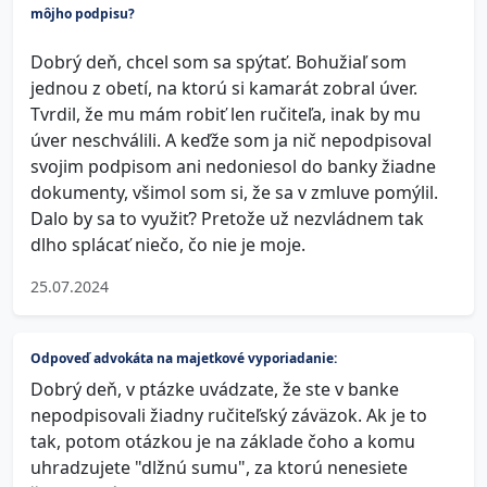
môjho podpisu?
Dobrý deň, chcel som sa spýtať. Bohužiaľ som
jednou z obetí, na ktorú si kamarát zobral úver.
Tvrdil, že mu mám robiť len ručiteľa, inak by mu
úver neschválili. A keďže som ja nič nepodpisoval
svojim podpisom ani nedoniesol do banky žiadne
dokumenty, všimol som si, že sa v zmluve pomýlil.
Dalo by sa to využiť? Pretože už nezvládnem tak
dlho splácať niečo, čo nie je moje.
25.07.2024
Odpoveď advokáta na majetkové vyporiadanie:
Dobrý deň, v ptázke uvádzate, že ste v banke
nepodpisovali žiadny ručiteľský záväzok. Ak je to
tak, potom otázkou je na základe čoho a komu
uhradzujete "dlžnú sumu", za ktorú nenesiete