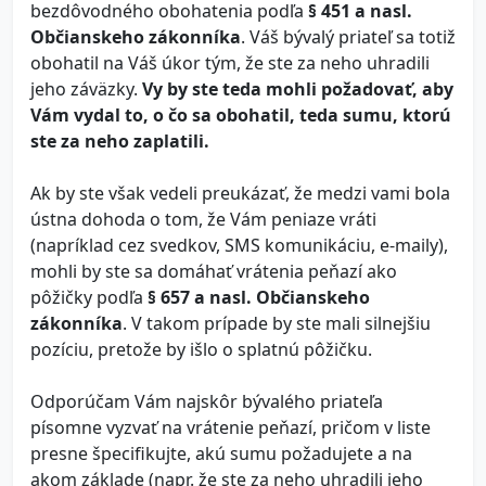
bezdôvodného obohatenia podľa
§ 451 a nasl.
Občianskeho zákonníka
. Váš bývalý priateľ sa totiž
obohatil na Váš úkor tým, že ste za neho uhradili
jeho záväzky.
Vy by ste teda mohli požadovať, aby
Vám vydal to, o čo sa obohatil, teda sumu, ktorú
ste za neho zaplatili.
Ak by ste však vedeli preukázať, že medzi vami bola
ústna dohoda o tom, že Vám peniaze vráti
(napríklad cez svedkov, SMS komunikáciu, e-maily),
mohli by ste sa domáhať vrátenia peňazí ako
pôžičky podľa
§ 657 a nasl. Občianskeho
zákonníka
. V takom prípade by ste mali silnejšiu
pozíciu, pretože by išlo o splatnú pôžičku.
Odporúčam Vám najskôr bývalého priateľa
písomne vyzvať na vrátenie peňazí, pričom v liste
presne špecifikujte, akú sumu požadujete a na
akom základe (napr. že ste za neho uhradili jeho