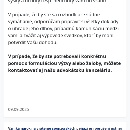
výšky a ochoty resp. neochoty Vám ho vrátiť/.
V prípade, že by ste sa rozhodli pre súdne
vymáhanie, odporúčam pripraviť si všetky doklady
o úhrade jeho dlhov, prípadnú komunikáciu medzi
vami a zvážiť aj výpovede svedkov, ktorí by mohli
potvrdiť Vašu dohodu.
V prípade, že by ste potrebovali konkrétnu
pomoc s formuláciou výzvy alebo žaloby, môžete
kontaktovať aj našu advokátsku kanceláriu.
09.09.2025
Vzniká nárok na vrátenie sponzorských peňazí pri porušení ústnej