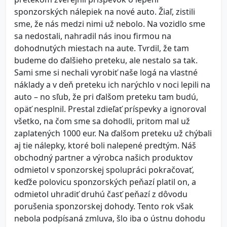
sponzorských nálepiek na nové auto. Žiaľ, zistili
sme, že nás medzi nimi už nebolo. Na vozidlo sme
sa nedostali, nahradil nás inou firmou na
dohodnutých miestach na aute. Tvrdil, že tam
budeme do ďalšieho preteku, ale nestalo sa tak.
Sami sme si nechali vyrobiť naše logá na vlastné
náklady a v deň preteku ich narýchlo v noci lepili na
auto – no sľub, že pri ďalšom preteku tam budú,
opäť nesplnil. Prestal zdieľať príspevky a ignoroval
všetko, na čom sme sa dohodli, pritom mal už
zaplatených 1000 eur. Na ďalšom preteku už chýbali
aj tie nálepky, ktoré boli nalepené predtým. Náš
obchodný partner a výrobca našich produktov
odmietol v sponzorskej spolupráci pokračovať,
keďže polovicu sponzorských peňazí platil on, a
odmietol uhradiť druhú časť peňazí z dôvodu
porušenia sponzorskej dohody. Tento rok však
nebola podpísaná zmluva, šlo iba o ústnu dohodu