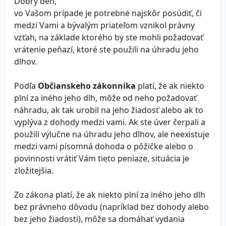
Dobrý deň,
vo Vašom prípade je potrebné najskôr posúdiť, či
medzi Vami a bývalým priateľom vznikol právny
vzťah, na základe ktorého by ste mohli požadovať
vrátenie peňazí, ktoré ste použili na úhradu jeho
dlhov.
Podľa
Občianskeho zákonníka
platí, že ak niekto
plní za iného jeho dlh, môže od neho požadovať
náhradu, ak tak urobil na jeho žiadosť alebo ak to
vyplýva z dohody medzi vami. Ak ste úver čerpali a
použili výlučne na úhradu jeho dlhov, ale neexistuje
medzi vami písomná dohoda o pôžičke alebo o
povinnosti vrátiť Vám tieto peniaze, situácia je
zložitejšia.
Zo zákona platí, že ak niekto plní za iného jeho dlh
bez právneho dôvodu (napríklad bez dohody alebo
bez jeho žiadosti), môže sa domáhať vydania