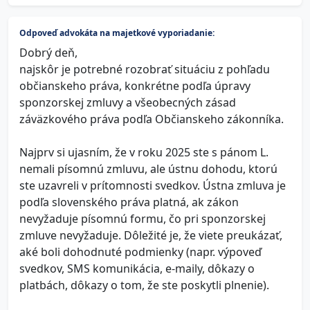
Odpoveď advokáta na majetkové vyporiadanie:
Dobrý deň,
najskôr je potrebné rozobrať situáciu z pohľadu
občianskeho práva, konkrétne podľa úpravy
sponzorskej zmluvy a všeobecných zásad
záväzkového práva podľa Občianskeho zákonníka.
Najprv si ujasním, že v roku 2025 ste s pánom L.
nemali písomnú zmluvu, ale ústnu dohodu, ktorú
ste uzavreli v prítomnosti svedkov. Ústna zmluva je
podľa slovenského práva platná, ak zákon
nevyžaduje písomnú formu, čo pri sponzorskej
zmluve nevyžaduje. Dôležité je, že viete preukázať,
aké boli dohodnuté podmienky (napr. výpoveď
svedkov, SMS komunikácia, e-maily, dôkazy o
platbách, dôkazy o tom, že ste poskytli plnenie).