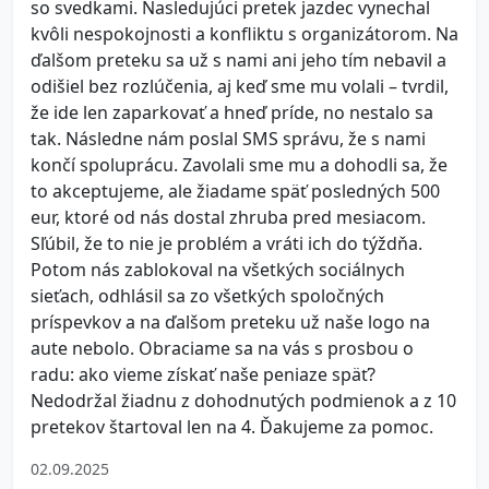
so svedkami. Nasledujúci pretek jazdec vynechal
kvôli nespokojnosti a konfliktu s organizátorom. Na
ďalšom preteku sa už s nami ani jeho tím nebavil a
odišiel bez rozlúčenia, aj keď sme mu volali – tvrdil,
že ide len zaparkovať a hneď príde, no nestalo sa
tak. Následne nám poslal SMS správu, že s nami
končí spoluprácu. Zavolali sme mu a dohodli sa, že
to akceptujeme, ale žiadame späť posledných 500
eur, ktoré od nás dostal zhruba pred mesiacom.
Sľúbil, že to nie je problém a vráti ich do týždňa.
Potom nás zablokoval na všetkých sociálnych
sieťach, odhlásil sa zo všetkých spoločných
príspevkov a na ďalšom preteku už naše logo na
aute nebolo. Obraciame sa na vás s prosbou o
radu: ako vieme získať naše peniaze späť?
Nedodržal žiadnu z dohodnutých podmienok a z 10
pretekov štartoval len na 4. Ďakujeme za pomoc.
02.09.2025