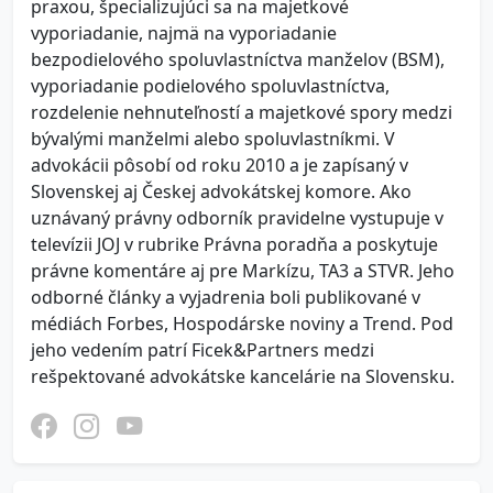
praxou, špecializujúci sa na majetkové
vyporiadanie, najmä na vyporiadanie
bezpodielového spoluvlastníctva manželov (BSM),
vyporiadanie podielového spoluvlastníctva,
rozdelenie nehnuteľností a majetkové spory medzi
bývalými manželmi alebo spoluvlastníkmi. V
advokácii pôsobí od roku 2010 a je zapísaný v
Slovenskej aj Českej advokátskej komore. Ako
uznávaný právny odborník pravidelne vystupuje v
televízii JOJ v rubrike Právna poradňa a poskytuje
právne komentáre aj pre Markízu, TA3 a STVR. Jeho
odborné články a vyjadrenia boli publikované v
médiách Forbes, Hospodárske noviny a Trend. Pod
jeho vedením patrí Ficek&Partners medzi
rešpektované advokátske kancelárie na Slovensku.