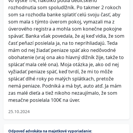
vo výške 1/4, nakoľko podľa dedičského
rozhodnutia som spoludlžník. Po takmer 2 rokoch
som sa rozhodla banke splatiť celú svoju časť, aby
som mala s týmto úverom pokoj, vymazali ma z
úverového registra a mohla som konečne pokojne
spávať. Banka však povedala, že aj keď vidia, že som
časť peňazí posielala ja, na to neprihliadajú. Teda
mám od nej žiadať peniaze späť ako nedôvodné
obohatenie (vraj ona ako hlavný dlžník žije, takže to
splácať mala celé ona). Moja otázka je, ako od nej
vyžiadať peniaze späť, keď tvrdí, že mi to môže
splácať dlhé roky po malých splátkach, pretože
nemá peniaze. Podniká a má byt, auto atď. Ja mám
zas malé dieťa a tiež nikoho nezaujímalo, že som
mesačne posielala 100€ na úver.
25.10.2024
Odpoveď advokáta na majetkové vyporiadanie: