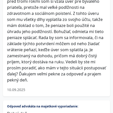
pred tromi rokmi som si vzala úver pre bývalého
priateľa, pretože mal veľké podlžnosti na
zdravotnom a sociálnom poistení. Z tohto úveru
som mu všetky dlhy vyplatila zo svojho účtu, takže
mám doklad o tom, že peniaze boli použité na
úhradu jeho podlžností. Bohužiaľ, odmieta mi tieto
peniaze splácať. Rada by som sa informovala, či na
základe týchto potvrdení môžem od neho žiadať
vrátenie peňazí, keďže úver som splatila ja. Je
zamestnaný na dohodu, pričom má dobrý čistý
príjem, ktorý dostáva na ruku. Vedeli by ste mi
prosím poradiť, ako mám v tejto situácii postupovať
ďalej? Ďakujem veľmi pekne za odpoveď a prajem
pekný deň.
10.09.2025
Odpoveď advokáta na majetkové vyporiadanie: