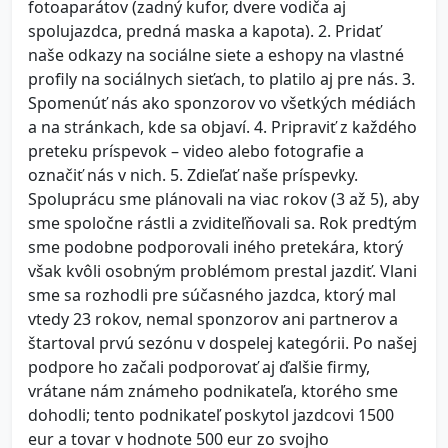
fotoaparátov (zadný kufor, dvere vodiča aj
spolujazdca, predná maska a kapota). 2. Pridať
naše odkazy na sociálne siete a eshopy na vlastné
profily na sociálnych sieťach, to platilo aj pre nás. 3.
Spomenúť nás ako sponzorov vo všetkých médiách
a na stránkach, kde sa objaví. 4. Pripraviť z každého
preteku príspevok – video alebo fotografie a
označiť nás v nich. 5. Zdieľať naše príspevky.
Spoluprácu sme plánovali na viac rokov (3 až 5), aby
sme spoločne rástli a zviditeľňovali sa. Rok predtým
sme podobne podporovali iného pretekára, ktorý
však kvôli osobným problémom prestal jazdiť. Vlani
sme sa rozhodli pre súčasného jazdca, ktorý mal
vtedy 23 rokov, nemal sponzorov ani partnerov a
štartoval prvú sezónu v dospelej kategórii. Po našej
podpore ho začali podporovať aj ďalšie firmy,
vrátane nám známeho podnikateľa, ktorého sme
dohodli; tento podnikateľ poskytol jazdcovi 1500
eur a tovar v hodnote 500 eur zo svojho