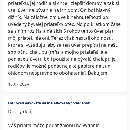
priateľku. Jej rodičia si chceli zlepšiť domov, a tak si
vzal úver na bývanie na ich dom. On bol hlavný
dlžník. Na záložnej zmluve k nehnuteľnosti bol
uvedený bývalej priateľky otec. No po krátkom čase
sa s ním rozišla a ďalších 5 rokov tento úver platil
môj priateľ, nie oni. Teraz však nastali okolnosti,
ktoré si vyžadujú, aby sa ten úver prepísal na našu
spoločnú chalupu (mňa a môjho priateľa), ale
peniaze z úveru boli použité na bývalú chalupu jej
rodičov. Je možné podať nejaké papiere na súd
ohľadom nesprávneho obohatenia? Ďakujem.
10.07.2024
Odpoveď advokáta na majetkové vyporiadanie:
Dobrý deň,
Váš priateľ môže podať žalobu na vydanie