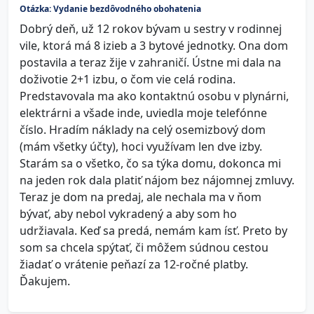
Otázka: Vydanie bezdôvodného obohatenia
Dobrý deň, už 12 rokov bývam u sestry v rodinnej
vile, ktorá má 8 izieb a 3 bytové jednotky. Ona dom
postavila a teraz žije v zahraničí. Ústne mi dala na
doživotie 2+1 izbu, o čom vie celá rodina.
Predstavovala ma ako kontaktnú osobu v plynárni,
elektrárni a všade inde, uviedla moje telefónne
číslo. Hradím náklady na celý osemizbový dom
(mám všetky účty), hoci využívam len dve izby.
Starám sa o všetko, čo sa týka domu, dokonca mi
na jeden rok dala platiť nájom bez nájomnej zmluvy.
Teraz je dom na predaj, ale nechala ma v ňom
bývať, aby nebol vykradený a aby som ho
udržiavala. Keď sa predá, nemám kam ísť. Preto by
som sa chcela spýtať, či môžem súdnou cestou
žiadať o vrátenie peňazí za 12-ročné platby.
Ďakujem.