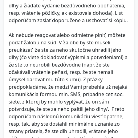
dlhy a žiadate vydanie bezdôvodného obohatenia,
resp. vrátenie pôžičky, ak existovala dohoda). List
odporúčam zaslať doporučene a uschovať si kópiu.
Ak nebude reagovať alebo odmietne plniť, môžete
podať žalobu na súd. V žalobe by ste museli
preukázať, že ste za neho skutočne uhradili jeho
dlhy (čo viete dokladovať výpismi a potvrdeniami) a
že ste to neurobili bezdôvodne (napr. že ste
očakávali vrátenie peňazí, resp. že ste nemali
úmysel darovať mu túto sumu). Z ptázky
predpokladáme, že medzi Vami prebehla už nejaká
komunikácia formou min. SMS, prípadne cez soc.
siete, z ktorej by mohlo vyplývať, že on sám
potvrdzuje, že ste za neho paltili jeho dlhy/. Preto
odporúčam následnú komunikáciu viesť opatrne,
resp. tak, aby ste dosiahli minimálne uznanie zo
strany priateľa, že ste dlh uhradili, vrátane jeho