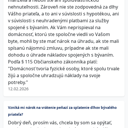
manželia a neboli ste ani spoluvlastníčkou
nehnuteľnosti. Zároveň nie ste zodpovedná za dlhy
Vášho priateľa, a to ani v súvislosti s hypotékou, ani
v súvislosti s neuhradenými platbami za služby
spojené s bývaním. Ak Vám neprispieval na
domácnosť, ktorú ste spoločne viedli vo Vašom
byte, mohli by ste mať nárok na úhradu, ak ste mali
spísanú nájomnú zmluvu, prípadne ak ste mali
dohodu o úhrade nákladov spojených s bývaním.
Podľa § 115 Občianskeho zákonníka platí:
"Domácnosť tvoria fyzické osoby, ktoré spolu trvale
žijú a spoločne uhradzujú náklady na svoje
potreby."
12.02.2026
Vzniká mi nárok na vrátenie peňazí za splatenie dlhov bývalého
priateľa?
Dobrý deň, prosím vás, chcela by som sa opýtať,