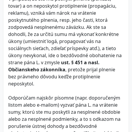
tovar) a on neposkytol protiplnenie (propagáciu,
reklamu), vzniká vám nárok na vrátenie
poskytnutého plnenia, resp. jeho časti, ktorá
zodpovedá nesplnenému záväzku. Ak ste sa
dohodli, že za určitú sumu má vykonať konkrétne
úkony (umiestniť logá, propagovať vás na
sociálnych sieťach, zdieľať príspevky atď.), a tieto
úkony nevykonal, ide o bezdôvodné obohatenie na
strane pána L. v zmysle
ust. § 451 a nasl.
Občianskeho zákonníka
, pretože prijal plnenie
bez právneho dôvodu keďže protiplnenie
neposkytol.
Odporúčam najskôr písomne (napr. doporučeným
listom alebo e-mailom) vyzvať pána L. na vrátenie
sumy, ktorú ste mu poskytli za nesplnené obdobie
alebo za nesplnené podmienky, a to s odkazom na
porušenie ústnej dohody a bezdôvodné