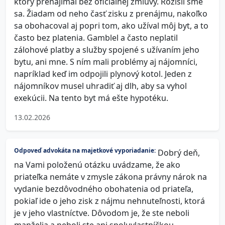
ktorý prenajímal bez oficiálnej zmluvy. Rozišli sme
sa. Žiadam od neho časť zisku z prenájmu, nakoľko
sa obohacoval aj popri tom, ako užíval môj byt, a to
často bez platenia. Gamblel a často neplatil
zálohové platby a služby spojené s užívaním jeho
bytu, ani mne. S ním mali problémy aj nájomníci,
napríklad keď im odpojili plynový kotol. Jeden z
nájomníkov musel uhradiť aj dlh, aby sa vyhol
exekúcii. Na tento byt má ešte hypotéku.
13.02.2026
Odpoveď advokáta na majetkové vyporiadanie:
Dobrý deň,
na Vami položenú otázku uvádzame, že ako
priateľka nemáte v zmysle zákona právny nárok na
vydanie bezdôvodného obohatenia od priateľa,
pokiaľ ide o jeho zisk z nájmu nehnuteľnosti, ktorá
je v jeho vlastníctve. Dôvodom je, že ste neboli