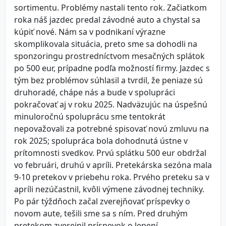
sortimentu. Problémy nastali tento rok. Začiatkom
roka náš jazdec predal závodné auto a chystal sa
kúpiť nové. Nám sa v podnikaní výrazne
skomplikovala situácia, preto sme sa dohodli na
sponzoringu prostredníctvom mesačných splátok
po 500 eur, prípadne podľa možností firmy. Jazdec s
tým bez problémov súhlasil a tvrdil, že peniaze sú
druhoradé, chápe nás a bude v spolupráci
pokračovať aj v roku 2025. Nadväzujúc na úspešnú
minuloročnú spoluprácu sme tentokrát
nepovažovali za potrebné spisovať novú zmluvu na
rok 2025; spolupráca bola dohodnutá ústne v
prítomnosti svedkov. Prvú splátku 500 eur obdržal
vo februári, druhú v apríli. Pretekárska sezóna mala
9-10 pretekov v priebehu roka. Prvého preteku sa v
apríli nezúčastnil, kvôli výmene závodnej techniky.
Po pár týždňoch začal zverejňovať príspevky o
novom aute, tešili sme sa s ním. Pred druhým
pretekom zverejnil príspevok o lepení