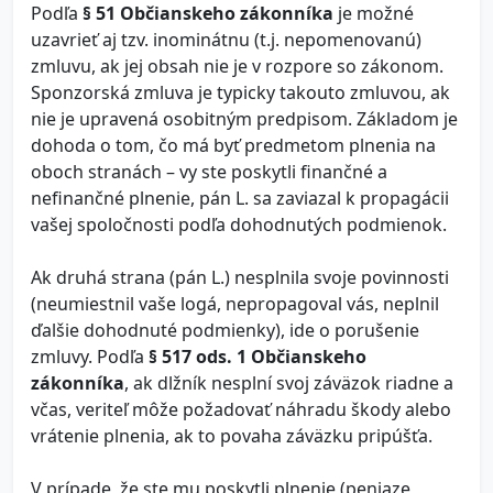
Podľa
§ 51 Občianskeho zákonníka
je možné
uzavrieť aj tzv. inominátnu (t.j. nepomenovanú)
zmluvu, ak jej obsah nie je v rozpore so zákonom.
Sponzorská zmluva je typicky takouto zmluvou, ak
nie je upravená osobitným predpisom. Základom je
dohoda o tom, čo má byť predmetom plnenia na
oboch stranách – vy ste poskytli finančné a
nefinančné plnenie, pán L. sa zaviazal k propagácii
vašej spoločnosti podľa dohodnutých podmienok.
Ak druhá strana (pán L.) nesplnila svoje povinnosti
(neumiestnil vaše logá, nepropagoval vás, neplnil
ďalšie dohodnuté podmienky), ide o porušenie
zmluvy. Podľa
§ 517 ods. 1 Občianskeho
zákonníka
, ak dlžník nesplní svoj záväzok riadne a
včas, veriteľ môže požadovať náhradu škody alebo
vrátenie plnenia, ak to povaha záväzku pripúšťa.
V prípade, že ste mu poskytli plnenie (peniaze,