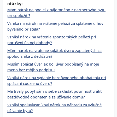
otázky:
Mám nárok na podiel z nájomného z partnerovho bytu
pri spolužití?
Vzniká mi nárok na vrátenie peňazí za splatenie dlhov
bývalého priateľa?
Vzniká nárok na vrátenie sponzorských peňazí pri
porušení ústnej dohody?
Mám nárok na vrátenie splátok úveru zaplatených za
spoludlžníka z dedičstva?
Musím splácať úver, ak bol úver podpísaný na moje
meno bez môjho podpisu?
Vzniká nárok na vydanie bezdôvodného obohatenia pri
splácaní cudzieho úveru?
Má trvalý pobyt sám o sebe zakladať povinnosť vrátiť
bezdôvodné obohatenie za užívanie domu?
Vzniká spoluvlastníkovi nárok na náhradu za výlučné
užívanie bytu?