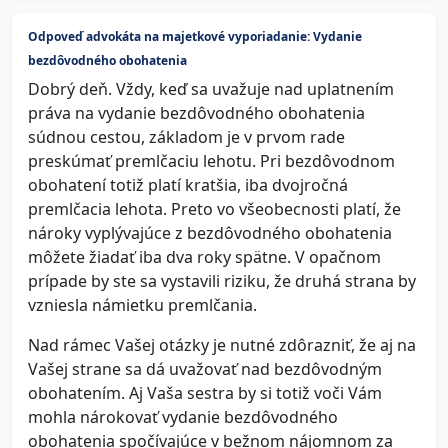
Odpoveď advokáta na majetkové vyporiadanie: Vydanie
bezdôvodného obohatenia
Dobrý deň. Vždy, keď sa uvažuje nad uplatnením
práva na vydanie bezdôvodného obohatenia
súdnou cestou, základom je v prvom rade
preskúmať premlčaciu lehotu. Pri bezdôvodnom
obohatení totiž platí kratšia, iba dvojročná
premlčacia lehota. Preto vo všeobecnosti platí, že
nároky vyplývajúce z bezdôvodného obohatenia
môžete žiadať iba dva roky spätne. V opačnom
prípade by ste sa vystavili riziku, že druhá strana by
vzniesla námietku premlčania.
Nad rámec Vašej otázky je nutné zdôrazniť, že aj na
Vašej strane sa dá uvažovať nad bezdôvodným
obohatením. Aj Vaša sestra by si totiž voči Vám
mohla nárokovať vydanie bezdôvodného
obohatenia spočívajúce v bežnom nájomnom za