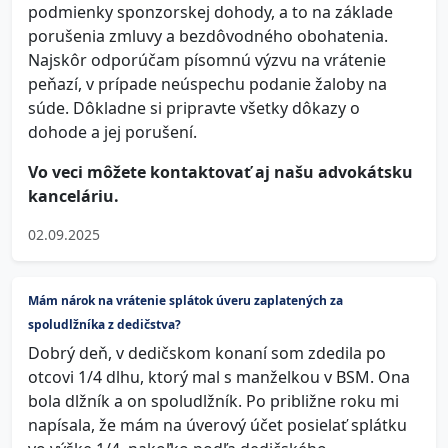
podmienky sponzorskej dohody, a to na základe
porušenia zmluvy a bezdôvodného obohatenia.
Najskôr odporúčam písomnú výzvu na vrátenie
peňazí, v prípade neúspechu podanie žaloby na
súde. Dôkladne si pripravte všetky dôkazy o
dohode a jej porušení.
Vo veci môžete kontaktovať aj našu advokátsku
kanceláriu.
02.09.2025
Mám nárok na vrátenie splátok úveru zaplatených za
spoludlžníka z dedičstva?
Dobrý deň, v dedičskom konaní som zdedila po
otcovi 1/4 dlhu, ktorý mal s manželkou v BSM. Ona
bola dlžník a on spoludlžník. Po približne roku mi
napísala, že mám na úverový účet posielať splátku