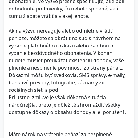
obohatenie. Vo výzve presne špecifikujte, aké boli
dohodnuté podmienky, čo nebolo splnené, akú
sumu žiadate vrátiť a v akej lehote.
Ak na výzvu nereaguje alebo odmietne vrátiť
peniaze, môžete sa obrátiť na súd s návrhom na
vydanie platobného rozkazu alebo žalobou o
vydanie bezdôvodného obohatenia. V konaní
budete musieť preukázať existenciu dohody, vaše
plnenie a nesplnenie povinností zo strany pána L.
Dôkazmi môžu byť svedkovia, SMS správy, e-maily,
bankové prevody, fotografie, záznamy zo
sociálnych sietí a pod.
Pri ústnej zmluve je však dôkazná situácia
náročnejšia, preto je dôležité zhromaždiť všetky
dostupné dôkazy o obsahu dohody a jej porušení .
Máte nárok na vrátenie peňazí za nesplnené