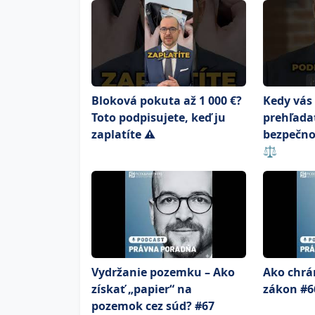
Bloková pokuta až 1 000 €?
Kedy vás 
Toto podpisujete, keď ju
prehľada
zaplatíte ⚠️
bezpečno
⚖️
Vydržanie pozemku – Ako
Ako chrán
získať „papier“ na
zákon #6
pozemok cez súd? #67