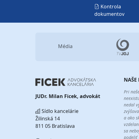
Kontrola
dokumentov
Média
NAŠE 
Pri naš
JUDr. Milan Ficek, advokát
neexist
nedal v
Sídlo kancelárie
zvýšova
a ako s
Žilinská 14
vzdelan
811 05 Bratislava
sa nebo
podeliť