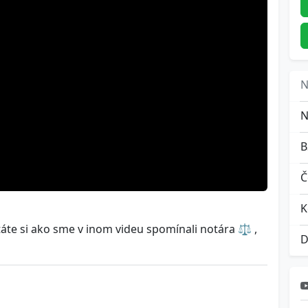
N
Č
K
si ako sme v inom videu spomínali notára ⚖️ ,
D