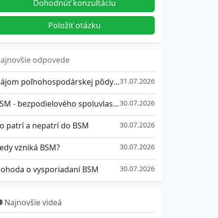
Dohodnúť konzultáciu
Položiť otázku
ajnovšie odpovede
Nájom poľnohospodárskej pôdy od roku 2026
31.07.2026
BSM - bezpodielového spoluvlastníctva manželov
30.07.2026
o patrí a nepatrí do BSM
30.07.2026
edy vzniká BSM?
30.07.2026
ohoda o vysporiadaní BSM
30.07.2026
Najnovšie videá