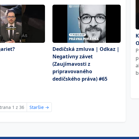
K
O
ariet?
Dedičská zmluva | Odkaz |
P
Negatívny závet
p
(Zaujímavosti z
a
pripravovaného
b
dedičského práva) #65
trana 1 z 36
Staršie
→