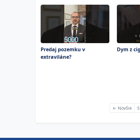
Predaj pozemku v
Dym z cig
extraviláne?
←
Novšie
S