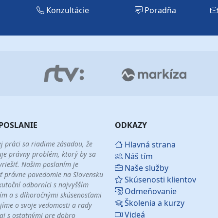
Konzultácie
Poradňa
POSLANIE
ODKAZY
ej práci sa riadime zásadou, že
Hlavná strana
uje právny problém, ktorý by sa
Náš tím
yriešiť. Našim poslaním je
Naše služby
ť právne povedomie na Slovensku
Skúsenosti klientov
kutoční odborníci s najvyšším
Odmeňovanie
ím a s dlhoročnými skúsenosťami
Školenia a kurzy
jíme o svoje vedomosti a rady
Videá
 aj s ostatnými pre dobro