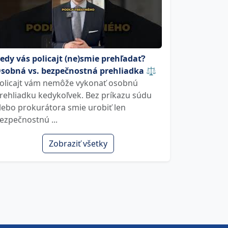
edy vás policajt (ne)smie prehľadať?
sobná vs. bezpečnostná prehliadka ⚖️
olicajt vám nemôže vykonať osobnú
rehliadku kedykoľvek. Bez príkazu súdu
lebo prokurátora smie urobiť len
ezpečnostnú ...
Zobraziť všetky