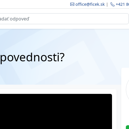
office@ficek.sk
|
+421 8
dpovednosti?