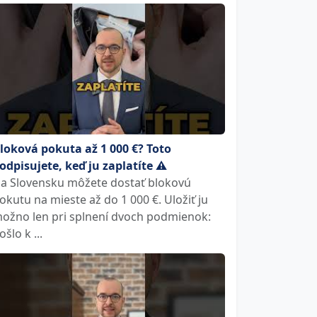
loková pokuta až 1 000 €? Toto
odpisujete, keď ju zaplatíte ⚠️
a Slovensku môžete dostať blokovú
okutu na mieste až do 1 000 €. Uložiť ju
ožno len pri splnení dvoch podmienok:
ošlo k ...