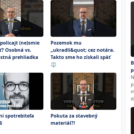
policajt (ne)smie
Pozemok mu
ť? Osobná vs.
„ukradli&quot; cez notára.
stná prehliadka
Takto sme ho získali späť
B
⚖️
p
N
p
m
d
i spotrebiteľa
Pokuta za stavebný
6
materiál?!