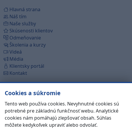
Hlavná strana
Náš tím
Naše služby
Skúsenosti klientov
Odmeňovanie
Školenia a kurzy
Videá
Média
Klientsky portál
Kontakt
Dohodnúť právnu konzultáciu
Cookies a súkromie
Položiť právnu otázku
Tento web používa cookies. Nevyhnutné cookies sú
potrebné pre základnú funkčnosť webu. Analytické
Google hodnotenie
cookies nám pomáhajú zlepšovať obsah. Súhlas
4.9
môžete kedykoľvek upraviť alebo odvolať.
zobraziť 8.053 recenzií