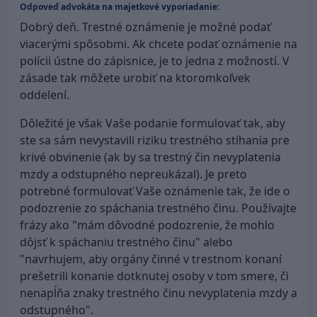
Odpoveď advokáta na majetkové vyporiadanie:
Dobrý deň. Trestné oznámenie je možné podať
viacerými spôsobmi. Ak chcete podať oznámenie na
polícii ústne do zápisnice, je to jedna z možností. V
zásade tak môžete urobiť na ktoromkoľvek
oddelení.
Dôležité je však Vaše podanie formulovať tak, aby
ste sa sám nevystavili riziku trestného stíhania pre
krivé obvinenie (ak by sa trestný čin nevyplatenia
mzdy a odstupného nepreukázal). Je preto
potrebné formulovať Vaše oznámenie tak, že ide o
podozrenie zo spáchania trestného činu. Používajte
frázy ako "mám dôvodné podozrenie, že mohlo
dôjsť k spáchaniu trestného činu" alebo
"navrhujem, aby orgány činné v trestnom konaní
prešetrili konanie dotknutej osoby v tom smere, či
nenapĺňa znaky trestného činu nevyplatenia mzdy a
odstupného".