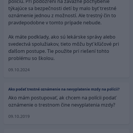
políciu. Pri podozrení na závažné pochybenie
týkajúce sa bezpečnosti detí by malo byť trestné
oznámenie jednou z možností. Ale trestný čin to
pravdepodobne v tomto prípade nebude.
Ak máte podklady, ako sú lekárske správy alebo
svedectvá spolužiakov, tieto môžu byť kľúčové pri
ďalšom postupe. Tie použite pri riešení tohto
problému so školou.
09.10.2024
Ako podať trestné oznámenie na nevyplatenie mzdy na polícii?
Ako mám postupovať, ak chcem na polícii podať
oznámenie o trestnom čine nevyplatenia mzdy?
09.10.2019