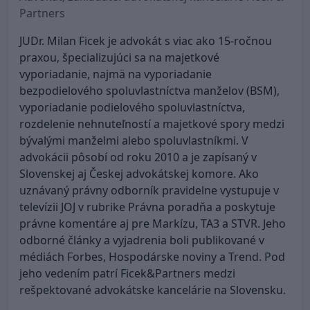
Partners
JUDr. Milan Ficek je advokát s viac ako 15-ročnou
praxou, špecializujúci sa na majetkové
vyporiadanie, najmä na vyporiadanie
bezpodielového spoluvlastníctva manželov (BSM),
vyporiadanie podielového spoluvlastníctva,
rozdelenie nehnuteľností a majetkové spory medzi
bývalými manželmi alebo spoluvlastníkmi. V
advokácii pôsobí od roku 2010 a je zapísaný v
Slovenskej aj Českej advokátskej komore. Ako
uznávaný právny odborník pravidelne vystupuje v
televízii JOJ v rubrike Právna poradňa a poskytuje
právne komentáre aj pre Markízu, TA3 a STVR. Jeho
odborné články a vyjadrenia boli publikované v
médiách Forbes, Hospodárske noviny a Trend. Pod
jeho vedením patrí Ficek&Partners medzi
rešpektované advokátske kancelárie na Slovensku.