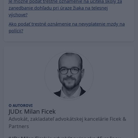
Je možné podať trestné oznámenie na učiteľa školy za
zanedbanie dohľadu pri úraze žiaka na telesnej
výchove?
Ako podať trestné oznámenie na nevyplatenie mzdy na
polícii?
O AUTOROVI
JUDr. Milan Ficek
Advokát, zakladateľ advokátskej kancelárie Ficek &
Partners