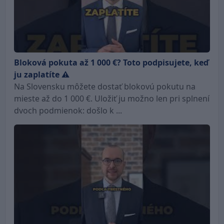
Bloková pokuta až 1 000 €? Toto podpisujete, keď
ju zaplatíte ⚠️
Na Slovensku môžete dostať blokovú pokutu na
mieste až do 1 000 €. Uložiť ju možno len pri splnení
dvoch podmienok: došlo k ...