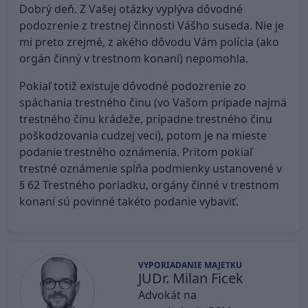
Dobrý deň. Z Vašej otázky vyplýva dôvodné
podozrenie z trestnej činnosti Vášho suseda. Nie je
mi preto zrejmé, z akého dôvodu Vám polícia (ako
orgán činný v trestnom konaní) nepomohla.
Pokiaľ totiž existuje dôvodné podozrenie zo
spáchania trestného činu (vo Vašom prípade najmä
trestného činu krádeže, prípadne trestného činu
poškodzovania cudzej veci), potom je na mieste
podanie trestného oznámenia. Pritom pokiaľ
trestné oznámenie spĺňa podmienky ustanovené v
§ 62 Trestného poriadku, orgány činné v trestnom
konaní sú povinné takéto podanie vybaviť.
VYPORIADANIE MAJETKU
JUDr. Milan Ficek
Advokát na