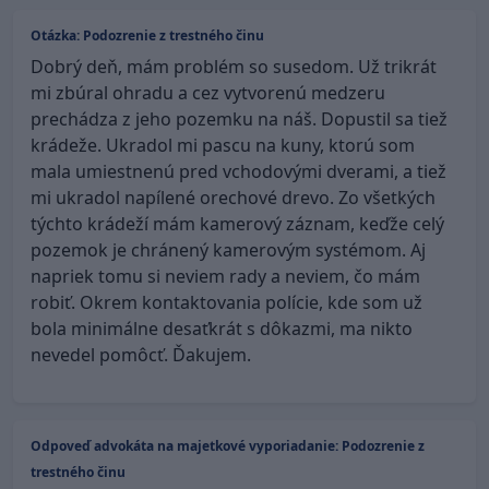
Otázka: Podozrenie z trestného činu
Dobrý deň, mám problém so susedom. Už trikrát
mi zbúral ohradu a cez vytvorenú medzeru
prechádza z jeho pozemku na náš. Dopustil sa tiež
krádeže. Ukradol mi pascu na kuny, ktorú som
mala umiestnenú pred vchodovými dverami, a tiež
mi ukradol napílené orechové drevo. Zo všetkých
týchto krádeží mám kamerový záznam, keďže celý
pozemok je chránený kamerovým systémom. Aj
napriek tomu si neviem rady a neviem, čo mám
robiť. Okrem kontaktovania polície, kde som už
bola minimálne desaťkrát s dôkazmi, ma nikto
nevedel pomôcť. Ďakujem.
Odpoveď advokáta na majetkové vyporiadanie: Podozrenie z
trestného činu