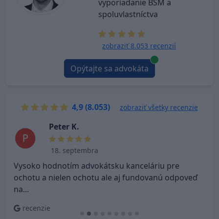
vyporiadanie BSM a
spoluvlastníctva
zobraziť 8.053 recenzií
Opýtajte sa advokáta
4,9 (8.053)
zobraziť všetky recenzie
P e t e r K.
18. septembra
Vysoko hodnotím advokátsku kanceláriu pre
V
ochotu a nielen ochotu ale aj fundovanú odpoveď
na...
recenzie