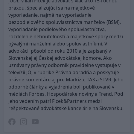
JUDr. Milan Ficek je advokát s viac ako 15-ročnou
praxou, špecializujúci sa na majetkové
vyporiadanie, najmä na vyporiadanie
bezpodielového spoluvlastníctva manželov (BSM),
vyporiadanie podielového spoluvlastníctva,
rozdelenie nehnuteľností a majetkové spory medzi
bývalými manželmi alebo spoluvlastníkmi. V
advokácii pôsobí od roku 2010 a je zapísaný v
Slovenskej aj Českej advokátskej komore. Ako
uznávaný právny odborník pravidelne vystupuje v
televízii JOJ v rubrike Právna poradňa a poskytuje
právne komentáre aj pre Markízu, TA3 a STVR. Jeho
odborné články a vyjadrenia boli publikované v
médiách Forbes, Hospodárske noviny a Trend. Pod
jeho vedením patrí Ficek&Partners medzi
rešpektované advokátske kancelárie na Slovensku.