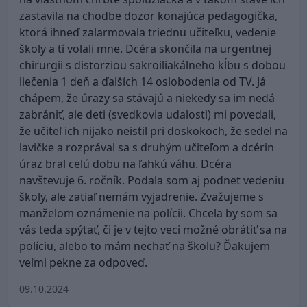
zastavila na chodbe dozor konajúca pedagogička,
ktorá ihneď zalarmovala triednu učiteľku, vedenie
školy a tí volali mne. Dcéra skončila na urgentnej
chirurgii s distorziou sakroiliakálneho kĺbu s dobou
liečenia 1 deň a ďalších 14 oslobodenia od TV. Já
chápem, že úrazy sa stávajú a niekedy sa im nedá
zabrániť, ale deti (svedkovia udalosti) mi povedali,
že učiteľ ich nijako neistil pri doskokoch, že sedel na
lavičke a rozprával sa s druhým učiteľom a dcérin
úraz bral celú dobu na ľahkú váhu. Dcéra
navštevuje 6. ročník. Podala som aj podnet vedeniu
školy, ale zatiaľ nemám vyjadrenie. Zvažujeme s
manželom oznámenie na polícii. Chcela by som sa
vás teda spýtať, či je v tejto veci možné obrátiť sa na
políciu, alebo to mám nechať na školu? Ďakujem
veľmi pekne za odpoveď.
09.10.2024