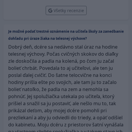
Všetky recenzie
Je možné podať trestné oznámenie na učiteľa školy za zanedbanie
dohľadu pri úraze žiaka na telesnej výchove?
Dobrý deň, dcére sa nedávno stal úraz na hodine
telesnej výchovy. Počas cvičných skokov do diaľky
zle doskočila a padla na kolená, po čom ju začal
bolieť chrbát. Povedala to aj učiteľovi, ale ten ju
poslal ďalej cvičiť. Do šatne telocvične na konci
hodiny prišla ešte po svojich, ale tam ju to začalo
bolieť natoľko, že padla na zem a nemohla sa
pohnúť. Jej spolužiačka utekala po učiteľa, ktorý
prišiel a snažil sa ju postaviť, ale nešlo mu to, tak
prikázal deťom, aby mojej dcére pomohli pri
prezliekaní a aby ju odviedli do triedy, a opäť odišiel
do kabinetu. Moju dcéru z priestorov šatní vynášala
na vlastnom chrbte spolužiačka a v takom stave ich