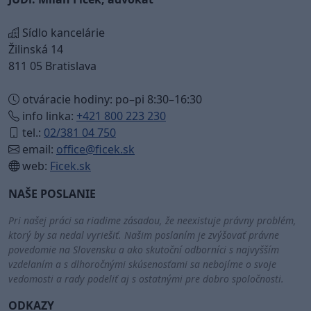
Sídlo kancelárie
Žilinská 14
811 05 Bratislava
otváracie hodiny: po–pi 8:30–16:30
info linka:
+421 800 223 230
tel.:
02/381 04 750
email:
office@ficek.sk
web:
Ficek.sk
NAŠE POSLANIE
Pri našej práci sa riadime zásadou, že neexistuje právny problém,
ktorý by sa nedal vyriešiť. Našim poslaním je zvýšovať právne
povedomie na Slovensku a ako skutoční odborníci s najvyšším
vzdelaním a s dlhoročnými skúsenosťami sa nebojíme o svoje
vedomosti a rady podeliť aj s ostatnými pre dobro spoločnosti.
ODKAZY