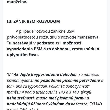
manželov.
III. ZÁNIK BSM ROZVODOM
V prípade rozvodu zanikne BSM
právoplatnosťou rozsudku o rozvode manželstva.
Tu nastávajú v podstate tri možnosti
vyporiadania BSM a to dohodou, cestou súdu a
uplynutím času.
1/
"
Ak dôjde k vyporiadaniu
dohodou
,
sú manželia
povinní vydať
si na požiadanie písomné potvrdenie
o
tom, ako sa vyporiadali. Pokiaľ sa dohody medzi
manželmi podľa ustanovení § 143 a § 149 týkajú
nehnuteľností, musia mať písomnú formu a
nadobúdajú účinnosť vkladom do katastra. "/
§149
a nasl. Obč. zák./.