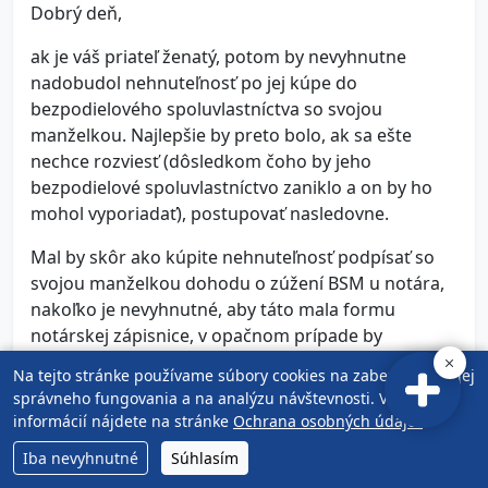
Dobrý deň,
ak je váš priateľ ženatý, potom by nevyhnutne
nadobudol nehnuteľnosť po jej kúpe do
bezpodielového spoluvlastníctva so svojou
manželkou. Najlepšie by preto bolo, ak sa ešte
nechce rozviesť (dôsledkom čoho by jeho
bezpodielové spoluvlastníctvo zaniklo a on by ho
mohol vyporiadať), postupovať nasledovne.
Mal by skôr ako kúpite nehnuteľnosť podpísať so
svojou manželkou dohodu o zúžení BSM u notára,
nakoľko je nevyhnutné, aby táto mala formu
notárskej zápisnice, v opačnom prípade by
nespôsobovala zamýšľané právne následky. V tejto
Na tejto stránke používame súbory cookies na zabezpečenie jej
by bolo potrebné definovať, že nehnuteľnosti, ktoré
správneho fungovania a na analýzu návštevnosti. Viac
nadobudne jeden z manželov v budúcnosti do
informácií nájdete na stránke
Ochrana osobných údajov
.
vlastníctva, sa stanú predmetom jeho výlučného
Iba nevyhnutné
Súhlasím
vlastníctva a nie predmetom BSM, t.j. z ich BSM