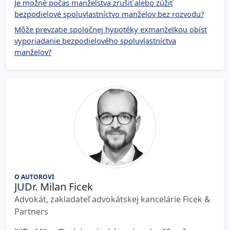
Je možné počas manželstva zrušiť alebo zúžiť
bezpodielové spoluvlastníctvo manželov bez rozvodu?
Môže prevzatie spoločnej hypotéky exmanželkou obísť
vyporiadanie bezpodielového spoluvlastníctva
manželov?
O AUTOROVI
JUDr. Milan Ficek
Advokát, zakladateľ advokátskej kancelárie Ficek &
Partners