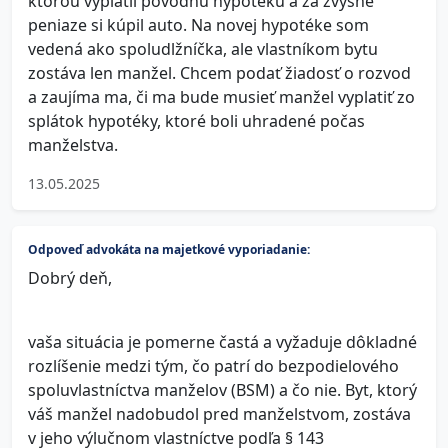
ktorou vyplatil pôvodnú hypotéku a za zvyšné
peniaze si kúpil auto. Na novej hypotéke som
vedená ako spoludlžníčka, ale vlastníkom bytu
zostáva len manžel. Chcem podať žiadosť o rozvod
a zaujíma ma, či ma bude musieť manžel vyplatiť zo
splátok hypotéky, ktoré boli uhradené počas
manželstva.
13.05.2025
Odpoveď advokáta na majetkové vyporiadanie:
Dobrý deň,
vaša situácia je pomerne častá a vyžaduje dôkladné
rozlíšenie medzi tým, čo patrí do bezpodielového
spoluvlastníctva manželov (BSM) a čo nie. Byt, ktorý
váš manžel nadobudol pred manželstvom, zostáva
v jeho výlučnom vlastníctve podľa § 143