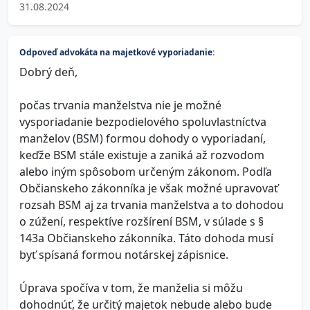
31.08.2024
Odpoveď advokáta na majetkové vyporiadanie:
Dobrý deň,
počas trvania manželstva nie je možné
vysporiadanie bezpodielového spoluvlastníctva
manželov (BSM) formou dohody o vyporiadaní,
keďže BSM stále existuje a zaniká až rozvodom
alebo iným spôsobom určeným zákonom. Podľa
Občianskeho zákonníka je však možné upravovať
rozsah BSM aj za trvania manželstva a to dohodou
o zúžení, respektíve rozšírení BSM, v súlade s §
143a Občianskeho zákonníka. Táto dohoda musí
byť spísaná formou notárskej zápisnice.
Úprava spočíva v tom, že manželia si môžu
dohodnúť, že určitý majetok nebude alebo bude