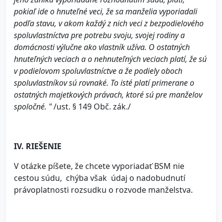
pokiaľ ide o hnuteľné veci, že sa manželia vyporiadali
podľa stavu, v akom každý z nich veci z bezpodielového
spoluvlastníctva pre potrebu svoju, svojej rodiny a
domácnosti výlučne ako vlastník užíva. O ostatných
hnuteľných veciach a o nehnuteľných veciach platí, že sú
v podielovom spoluvlastníctve a že podiely oboch
spoluvlastníkov sú rovnaké. To isté platí primerane o
ostatných majetkových právach, ktoré sú pre manželov
spoločné. "
/ust. § 149 Obč. zák./
IV. RIEŠENIE
V otázke píšete, že chcete vyporiadať BSM nie
cestou súdu, chýba však údaj o nadobudnutí
právoplatnosti rozsudku o rozvode manželstva.