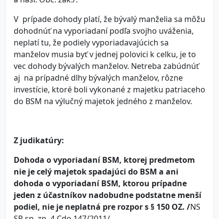
V prípade dohody platí, že bývalý manželia sa môžu
dohodnúť na vyporiadaní podľa svojho uváženia,
neplatí tu, že podiely vyporiadavajúcich sa
manželov musia byť v jednej polovici k celku, je to
vec dohody bývalých manželov. Netreba zabúdnúť
aj na prípadné dlhy bývalých manželov, rôzne
investície, ktoré boli vykonané z majetku patriaceho
do BSM na výlučný majetok jedného z manželov.
Z judikatúry:
Dohoda o vyporiadaní BSM, ktorej predmetom
nie je celý majetok
spadajúci do BSM a ani
dohoda o vyporiadaní BSM, ktorou
prípadne
jeden z účastníkov nadobudne podstatne menší
podiel,
nie je neplatná pre rozpor s § 150 OZ. /
NS
SR sp. zn. 4 Cdo 147/2011/