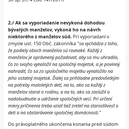
2./
Ak sa vyporiadanie nevykoná dohodou
bývalých manželov, vykoná ho na návrh
niektorého z manželov súd.
Pri vyporiadaní v
zmysle ust. 150 Obč. zákonníka "
sa vychádza z toho,
že podiely oboch manželov sú rovnaké. Každý z
manželov je oprávnený požadovať, aby sa mu uhradilo,
čo zo svojho vynaložil na spoločný majetok, a je povinný
nahradiť, čo sa zo spoločného majetku vynaložilo na
jeho ostatný majetok. Ďalej sa prihliadne predovšetkým
na potreby maloletých detí, na to, ako sa každý z
manželov staral o rodinu, a na to, ako sa zaslúžil o
nadobudnutie a udržanie spoločných vecí. Pri určení
miery pričinenia treba vziať tiež zreteľ na starostlivosť o
deti a na obstarávanie spoločnej domácnosti."
Do právoplatného ukončenia konania pred súdom