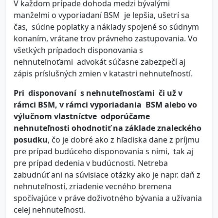
V každom prípade dohoda medzi bývalými
manželmi o vyporiadaní BSM je lepšia, ušetrí sa
čas, súdne poplatky a náklady spojené so súdnym
konaním, vrátane trov právneho zastupovania. Vo
všetkých prípadoch disponovania s
nehnuteľnoťami advokát súčasne zabezpečí aj
zápis príslušných zmien v katastri nehnuteľností.
Pri disponovaní s nehnuteľnosťami či už v
rámci BSM, v rámci vyporiadania BSM alebo vo
výlučnom vlastníctve odporúčame
nehnuteľnosti ohodnotiť na základe znaleckého
posudku
, čo je dobré ako z hľadiska dane z príjmu
pre prípad budúceho disponovania s nimi, tak aj
pre prípad dedenia v budúcnosti. Netreba
zabudnúť ani na súvisiace otázky ako je napr. daň z
nehnuteľností, zriadenie vecného bremena
spočívajúce v práve doživotného bývania a užívania
celej nehnuteľnosti.