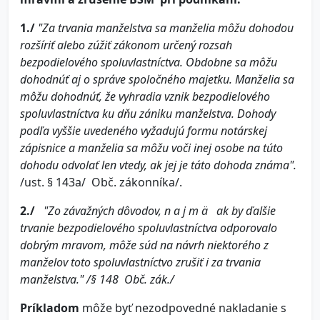
1./
"Za trvania manželstva sa manželia môžu dohodou
rozšíriť alebo zúžiť zákonom určený rozsah
bezpodielového spoluvlastníctva. Obdobne sa môžu
dohodnúť aj o správe spoločného majetku. Manželia sa
môžu dohodnúť, že vyhradia vznik bezpodielového
spoluvlastníctva ku dňu zániku manželstva. Dohody
podľa vyššie uvedeného vyžadujú formu notárskej
zápisnice a manželia sa môžu voči inej osobe na túto
dohodu odvolať len vtedy, ak jej je táto dohoda známa".
/ust. § 143a/ Obč. zákonníka/.
2./
"Zo závažných dôvodov, n a j m ä ak by ďalšie
trvanie bezpodielového spoluvlastníctva odporovalo
dobrým mravom, môže súd na návrh niektorého z
manželov toto spoluvlastníctvo zrušiť i za trvania
manželstva." /§ 148 Obč. zák./
Príkladom
môže byť nezodpovedné nakladanie s