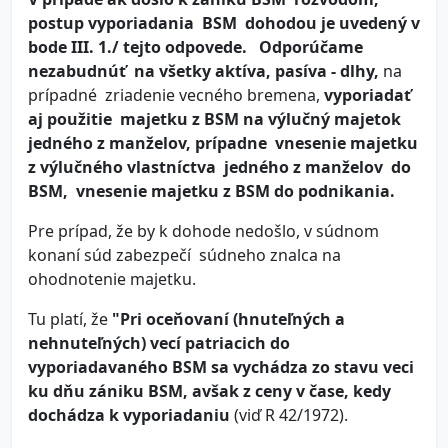
postup vyporiadania BSM dohodou je uvedený v
bode III. 1./ tejto odpovede.
Odporúčame
nezabudnúť na všetky aktíva, pasíva - dlhy,
na
prípadné zriadenie vecného bremena,
vyporiadať
aj použitie majetku z BSM na výlučný majetok
jedného z manželov, prípadne vnesenie majetku
z výlučného vlastníctva jedného z manželov do
BSM, vnesenie majetku z BSM do podnikania.
Pre prípad, že by k dohode nedošlo, v súdnom
konaní súd zabezpečí súdneho znalca na
ohodnotenie majetku.
Tu platí, že
"Pri oceňovaní (hnuteľných a
nehnuteľných) vecí patriacich do
vyporiadavaného BSM sa vychádza zo stavu veci
ku dňu zániku BSM, avšak z ceny v čase, kedy
dochádza k vyporiadaniu
(viď R 42/1972).