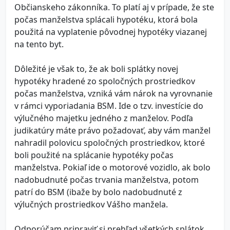
Občianskeho zákonníka. To platí aj v prípade, že ste
počas manželstva splácali hypotéku, ktorá bola
použitá na vyplatenie pôvodnej hypotéky viazanej
na tento byt.
Dôležité je však to, že ak boli splátky novej
hypotéky hradené zo spoločných prostriedkov
počas manželstva, vzniká vám nárok na vyrovnanie
v rámci vyporiadania BSM. Ide o tzv. investície do
výlučného majetku jedného z manželov. Podľa
judikatúry máte právo požadovať, aby vám manžel
nahradil polovicu spoločných prostriedkov, ktoré
boli použité na splácanie hypotéky počas
manželstva. Pokiaľ ide o motorové vozidlo, ak bolo
nadobudnuté počas trvania manželstva, potom
patrí do BSM (ibaže by bolo nadobudnuté z
výlučných prostriedkov Vášho manžela.
Odporúčam pripraviť si prehľad všetkých splátok