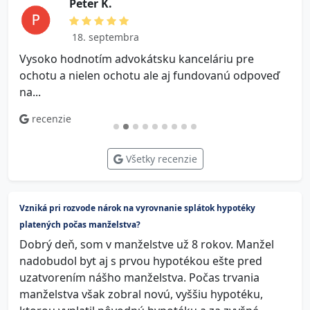
P e t e r K.
18. septembra
Vysoko hodnotím advokátsku kanceláriu pre
V
ochotu a nielen ochotu ale aj fundovanú odpoveď
na...
recenzie
Všetky recenzie
Vzniká pri rozvode nárok na vyrovnanie splátok hypotéky
platených počas manželstva?
Dobrý deň, som v manželstve už 8 rokov. Manžel
nadobudol byt aj s prvou hypotékou ešte pred
uzatvorením nášho manželstva. Počas trvania
manželstva však zobral novú, vyššiu hypotéku,