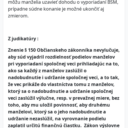
môžu manželia uzavieť dohodu o vyporiadaní BSM,
prípadne súdne konanie je možné ukončiť aj
zmierom.
Z judikatúry :
Znenie § 150 Občianskeho zákonníka nevylučuje,
aby súd vyjadril rozdielnosť podielov manželov
pri vyporiadaní spoločnej veci prihliadajúc na to,
ako sa každý z manželov zaslúžil o
nadobudnutie i udržanie spoločnej veci, a to tak,
že vec prikáže do vlastníctva tomu z manželov,
ktorý sa o nadobudnutie a udržanie spoločnej
veci zaslúžil výlučne, resp. v prevažnej miere, bez
toho, aby mu uložil povinnosť, aby druhému
manželovi, ktorý sa o jeho nadobudnutie a
udržanie nezaslúžil, na vyrovnanie podielu
zaplatil určitú finančnú čiastku. Zákon výslovne