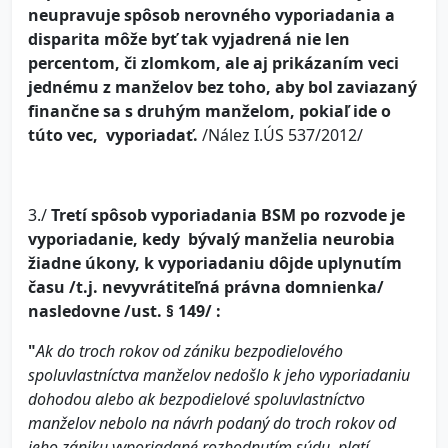
neupravuje spôsob nerovného vyporiadania a
disparita môže byť tak vyjadrená nie len
percentom, či zlomkom, ale aj prikázaním veci
jednému z manželov bez toho, aby bol zaviazaný
finančne sa s druhým manželom, pokiaľ ide o
túto vec, vyporiadať.
/Nález I.ÚS 537/2012/
3./
Tretí spôsob vyporiadania BSM po rozvode je
vyporiadanie, kedy bývalý manželia neurobia
žiadne úkony, k vyporiadaniu dôjde uplynutím
času /t.j. nevyvrátiteľná právna domnienka/
nasledovne /ust. § 149/ :
"
Ak do troch rokov od zániku bezpodielového
spoluvlastníctva manželov nedošlo k jeho vyporiadaniu
dohodou alebo ak bezpodielové spoluvlastníctvo
manželov nebolo na návrh podaný do troch rokov od
jeho zániku vyporiadané rozhodnutím súdu, platí,