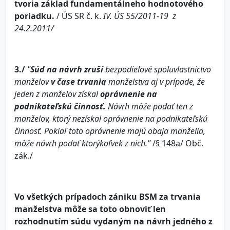
tvoria základ fundamentálneho hodnotového
poriadku.
/ ÚS SR č. k.
IV. ÚS 55/2011-19 z
24.2.2011/
3./
"
Súd na návrh zruší
bezpodielové spoluvlastníctvo
manželov
v čase trvania
manželstva aj v prípade, že
jeden z manželov získal
oprávnenie na
podnikateľskú činnosť.
Návrh môže podať ten z
manželov, ktorý nezískal oprávnenie na podnikateľskú
činnosť. Pokiaľ toto oprávnenie majú obaja manželia,
môže návrh podať ktorýkoľvek z nich."
/§ 148a/ Obč.
zák./
Vo všetkých prípadoch zániku BSM za trvania
manželstva môže sa toto obnoviť len
rozhodnutím súdu vydaným na návrh jedného z