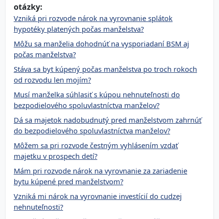
otázky:
Vzniká pri rozvode nárok na vyrovnanie splátok
hypotéky platených počas manželstva?
Môžu sa manželia dohodnúť na vysporiadaní BSM aj
počas manželstva?
Stáva sa byt kúpený počas manželstva po troch rokoch
od rozvodu len mojím?
Musí manželka súhlasiť s kúpou nehnuteľnosti do
bezpodielového spoluvlastníctva manželov?
Dá sa majetok nadobudnutý pred manželstvom zahrnúť
do bezpodielového spoluvlastníctva manželov?
Môžem sa pri rozvode čestným vyhlásením vzdať
majetku v prospech detí?
Mám pri rozvode nárok na vyrovnanie za zariadenie
bytu kúpené pred manželstvom?
Vzniká mi nárok na vyrovnanie investícií do cudzej
nehnuteľnosti?