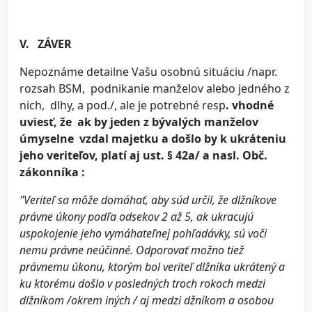
V. ZÁVER
Nepoznáme detailne Vašu osobnú situáciu /napr.
rozsah BSM, podnikanie manželov alebo jedného z
nich, dlhy, a pod./, ale je potrebné resp
. vhodné
uviesť,
že ak by jeden z bývalých manželov
úmyselne vzdal majetku a došlo by k ukráteniu
jeho veriteľov, platí aj ust. § 42a/ a nasl. Obč.
zákonníka :
"Veriteľ sa môže domáhať, aby súd určil, že dlžníkove
právne úkony podľa odsekov 2 až 5, ak ukracujú
uspokojenie jeho vymáhateľnej pohľadávky, sú voči
nemu právne neúčinné. Odporovať možno tiež
právnemu úkonu, ktorým bol veriteľ dlžníka ukrátený a
ku ktorému došlo v posledných troch rokoch medzi
dlžníkom /okrem iných / aj medzi džníkom a osobou