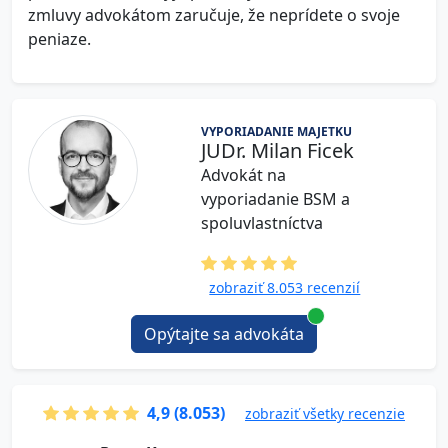
zmluvy advokátom zaručuje, že neprídete o svoje
peniaze.
VYPORIADANIE MAJETKU
JUDr. Milan Ficek
Advokát na
vyporiadanie BSM a
spoluvlastníctva
zobraziť 8.053 recenzií
Opýtajte sa advokáta
4,9 (8.053)
zobraziť všetky recenzie