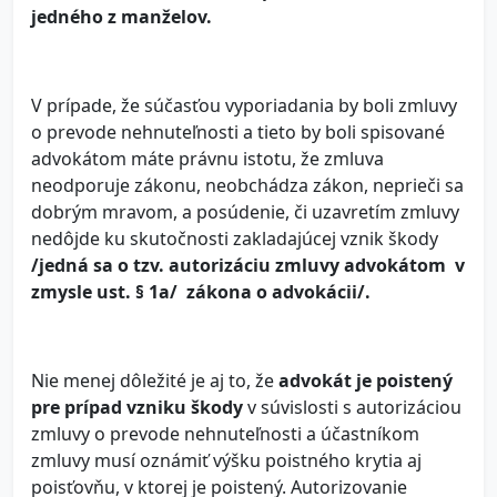
jedného z manželov.
V prípade, že súčasťou vyporiadania by boli zmluvy
o prevode nehnuteľnosti a tieto by boli spisované
advokátom máte právnu istotu, že zmluva
neodporuje zákonu, neobchádza zákon, neprieči sa
dobrým mravom, a posúdenie, či uzavretím zmluvy
nedôjde ku skutočnosti zakladajúcej vznik škody
/jedná sa o
tzv. autorizáciu zmluvy advokátom v
zmysle ust. § 1a/ zákona o advokácii/.
Nie menej dôležité je aj to, že
advokát je poistený
pre prípad vzniku škody
v súvislosti s autorizáciou
zmluvy o prevode nehnuteľnosti a účastníkom
zmluvy musí oznámiť výšku poistného krytia aj
poisťovňu, v ktorej je poistený. Autorizovanie