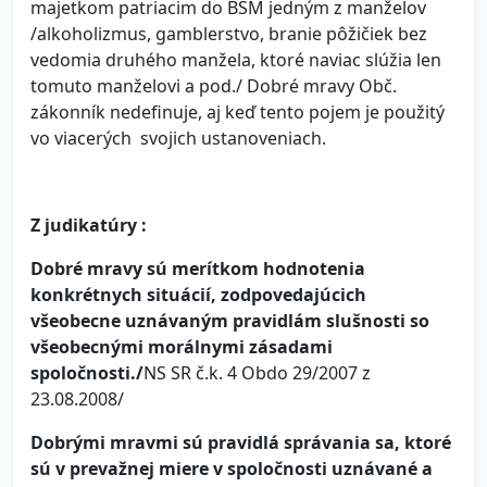
majetkom patriacim do BSM jedným z manželov
/alkoholizmus, gamblerstvo, branie pôžičiek bez
vedomia druhého manžela, ktoré naviac slúžia len
tomuto manželovi a pod./ Dobré mravy Obč.
zákonník nedefinuje, aj keď tento pojem je použitý
vo viacerých svojich ustanoveniach.
Z judikatúry :
Dobré mravy sú merítkom hodnotenia
konkrétnych situácií, zodpovedajúcich
všeobecne uznávaným pravidlám slušnosti so
všeobecnými morálnymi zásadami
spoločnosti./
NS SR č.k. 4 Obdo 29/2007 z
23.08.2008/
Dobrými mravmi sú pravidlá správania sa, ktoré
sú v prevažnej miere v spoločnosti uznávané a