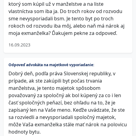
ktorý som kúpil už v manželstve a na liste
vlastníctva som iba ja. Do troch rokov od rozvodu
sme nevysporiadali bsm. Je tento byt po troch
rokoch od rozvodu iba môj, alebo naň má nárok aj
moja exmanželka? Ďakujem pekne za odpoveď.
16.09.2023
Odpoveď advokáta na majetkové vyporiadanie:
Dobrý deň, podľa práva Slovenskej republiky, v
prípade, ak ste zakúpili byt počas trvania
manželstva, je tento majetok spôsobom
považovaný za spoločný ak bol kúpený za co i len
časť spoločných peňazí, bez ohľadu na to, že je
zapísaný len na Vaše meno. Keďže uvádzate, že ste
sa rozviedli a nevysporiadali spoločný majetok,
môže Vaša exmanželka stále mať nárok na polovicu
hodnoty bytu.