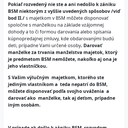
Pokiaľ rozvedený nie ste a ani nedošlo k zániku
BSM niektorým z vyššie uvedených spôsobov /viď
bod II./
s majetkom v BSM môžete disponovať
spoločne s manželkou na základe vzájomnej
dohody a to či formou darovania alebo spísania
kúpnopredajnej zmluvy, kde obdarovanými budú
deti, prípadne Vami určené osoby
. Darovať
manželke za trvania manželstva majetok, ktorý
je predmetom BSM nemôžete, nakoľko aj ona je
jeho vlastníčkou.
S Vašim výlučným majetkom, ktorého ste
jediným
vlastníkom a teda nepatrí do BSM,
môžete disponovať podľa svojho uváže
nia a
darovať ako manželke, tak aj deťom, prípadne
iným osobám.
V prípade ak došlo k zániku BSM rozvodom,