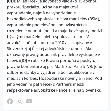
JUDr. Milan Ficek je advokát s viac ako 15-ročnou
praxou, špecializujúci sa na majetkové
vyporiadanie, najmä na vyporiadanie
bezpodielového spoluvlastníctva manželov (BSM),
vyporiadanie podielového spoluvlastníctva,
rozdelenie nehnuteľností a majetkové spory medzi
bývalými manželmi alebo spoluvlastníkmi. V
advokácii pôsobí od roku 2010 a je zapísaný v
Slovenskej aj Českej advokátskej komore. Ako
uznávaný právny odborník pravidelne vystupuje v
televízii JOJ v rubrike Právna poradňa a poskytuje
právne komentáre aj pre Markízu, TA3 a STVR. Jeho
odborné články a vyjadrenia boli publikované v
médiách Forbes, Hospodárske noviny a Trend. Pod
jeho vedením patrí Ficek&Partners medzi
rešpektované advokátske kancelárie na Slovensku.