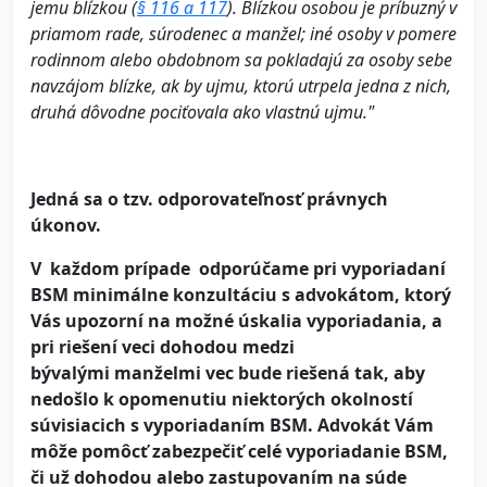
jemu blízkou (
§ 116 a 117
). Blízkou osobou je príbuzný v
priamom rade, súrodenec a manžel; iné osoby v pomere
rodinnom alebo obdobnom sa pokladajú za osoby sebe
navzájom blízke, ak by ujmu, ktorú utrpela jedna z nich,
druhá dôvodne pociťovala ako vlastnú ujmu."
Jedná sa o tzv. odporovateľnosť právnych
úkonov.
V každom prípade
odporúčame pri vyporiadaní
BSM minimálne konzultáciu s advokátom, ktorý
Vás upozorní na možné úskalia vyporiadania, a
pri riešení veci dohodou medzi
bývalými manželmi vec bude riešená tak, aby
nedošlo k opomenutiu niektorých okolností
súvisiacich s vyporiadaním BSM. Advokát Vám
môže pomôcť zabezpečiť celé vyporiadanie BSM,
či už dohodou alebo zastupovaním na súde