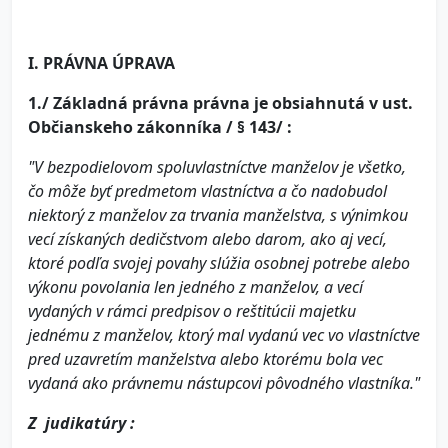
I. PRÁVNA ÚPRAVA
1./ Základná právna právna je obsiahnutá v ust.
Občianskeho zákonníka / § 143/ :
"V bezpodielovom spoluvlastníctve manželov je všetko,
čo môže byť predmetom vlastníctva a čo nadobudol
niektorý z manželov za trvania manželstva, s výnimkou
vecí získaných dedičstvom alebo darom, ako aj vecí,
ktoré podľa svojej povahy slúžia osobnej potrebe alebo
výkonu povolania len jedného z manželov, a vecí
vydaných v rámci predpisov o reštitúcii majetku
jednému z manželov, ktorý mal vydanú vec vo vlastníctve
pred uzavretím manželstva alebo ktorému bola vec
vydaná ako právnemu nástupcovi pôvodného vlastníka."
Z judikatúry :